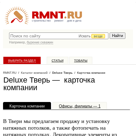
строительство
ремонт
дом и дача
Искать
везде
Например,
бурение скважин
ВЫБРАТЬ РАЗДЕЛ
СТАТЬИ
ТОВАРЫ
КАТАЛОГ КОМПАНИЙ
RMNT.RU
/
Каталог компаний
/
Deluxe Тверь
/ Карточка компании
Deluxe Тверь — карточка
компании
Карточка компании
Офисы, филиалы — 1
В Твери мы предлагаем продажу и установку
натяжных потолков, а также фотопечать на
натяжных потолках. Декоративные элементы из