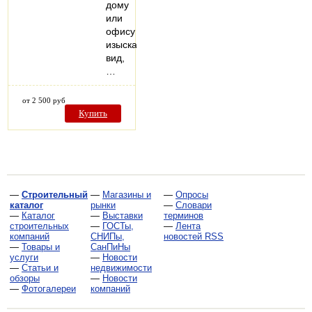
дому
или
офису
изысканный
вид,
…
от 2 500 руб
Купить
—
Строительный
—
Магазины и
—
Опросы
каталог
рынки
—
Словари
—
Каталог
—
Выставки
терминов
строительных
—
ГОСТы,
—
Лента
компаний
СНИПы,
новостей RSS
—
Товары и
СанПиНы
услуги
—
Новости
—
Статьи и
недвижимости
обзоры
—
Новости
—
Фотогалереи
компаний