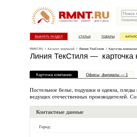
Наприме
строительство
ремонт
дом и дача
ВЫБРАТЬ РАЗДЕЛ
СТАТЬИ
ТОВАРЫ
КАТАЛ
RMNT.RU
/
Каталог компаний
/
Линия ТекСтиля
/ Карточка компании
Линия ТекСтиля — карточка 
Карточка компании
Офисы, филиалы — 1
Постельное белье, подушки и одеяла, пледы
ведущих отечественных производителей. Со
Контактные данные
Город: