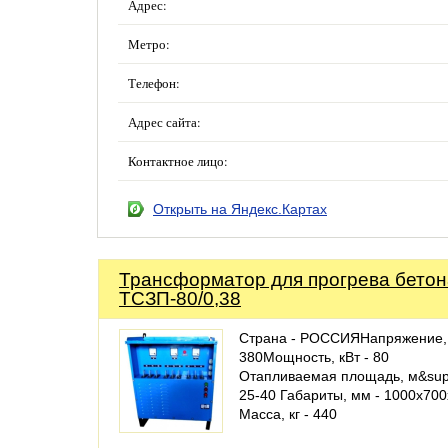
Адрес:
Метро:
Телефон:
Адрес сайта:
Контактное лицо:
Открыть на Яндекс.Картах
Трансформатор для прогрева бетон
ТСЗП-80/0,38
Страна - РОССИЯНапряжение, 
380Мощность, кВт - 80
Отапливаемая площадь, м&sup
25-40 Габариты, мм - 1000х70
Масса, кг - 440