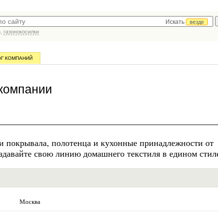
Искать
везде
р,
газонокосилки
ОГ КОМПАНИЙ
компании
 и покрывала, полотенца и кухонные принадлежности от
здавайте свою линию домашнего текстиля в едином стил
Москва