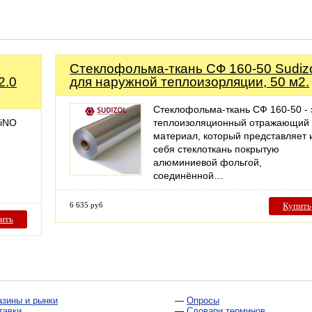
Стеклофольма-ткань СФ 160-50 Sudiz
2.0
для наружной теплоизорляции, 50 м2.
Стеклофольма-ткань СФ 160-50 - 
LiNO
теплоизоляционный отражающий
материал, который представляет 
себя стеклоткань покрытую
алюминиевой фольгой,
соединённой…
6 635 руб
Купить
ить
азины и рынки
—
Опросы
тавки
—
Словари терминов