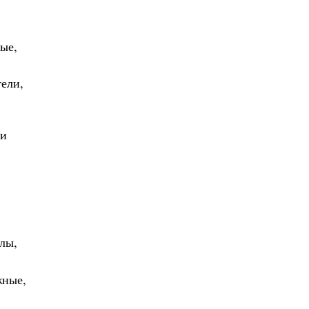
ые,
ели,
 и
лы,
жные,