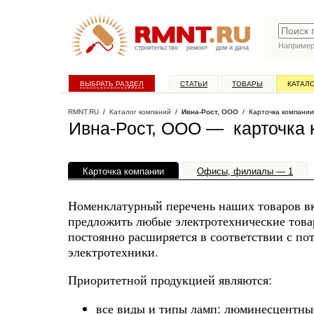
Наприме
строительство
ремонт
дом и дача
ВЫБРАТЬ РАЗДЕЛ
СТАТЬИ
ТОВАРЫ
КАТАЛ
RMNT.RU
/
Каталог компаний
/
Ивна-Рост, ООО
/ Карточка компании
Ивна-Рост, ООО — карточка 
Карточка компании
Офисы, филиалы — 1
Номенклатурный перечень наших товаров вк
предложить любые электротехнические товар
постоянно расширяется в соответствии с п
электротехники.
Приоритетной продукцией являются:
все виды и типы ламп: люминесцентные