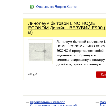
Открыть на Яндекс.Картах
Линолеум бытовой LiNO HOME
ECONOM Дизайн - ВЕЗУВИЙ Е990 (
м)
Линолеум бытовой коллекции 
HOME ECONOM - ЛИНО ХОУМ
ЭКОНОМ представляет собой
тщательно отобранную и
систематизированную палитру
дизайнов, ориентированную…
408 руб
Куп
—
Строительный каталог
—
Маг
—
Каталог строительных компаний
—
Выс