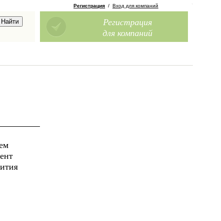
Регистрация
/
Вход для компаний
Регистрация
для компаний
ем
мент
вития