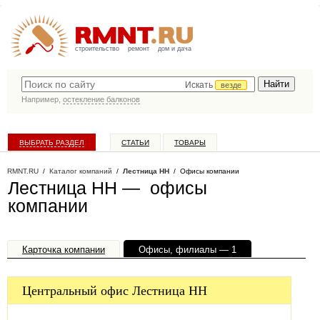
строительство
ремонт
дом и дача
Искать
везде
Например,
остекление балконов
ВЫБРАТЬ РАЗДЕЛ
СТАТЬИ
ТОВАРЫ
КАТАЛОГ КОМПАНИЙ
RMNT.RU
/
Каталог компаний
/
Лестница НН
/ Офисы компании
Лестница НН — офисы
компании
Карточка компании
Офисы, филиалы — 1
Центральный офис Лестница НН