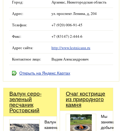
Город:
Арзамас, Нижегородская область
Адрес:
ул. проспект Ленина, д, 204
Телефон:
+7 (920) 006-91-45
Факс:
+7 (83147) 2-444-6
Адрес сайта:
http://www.lestnicann.ru
Контактное лицо:
Вадим Александрович
Открыть на Яндекс.Картах
Валун серо-
Очаг кострище
зеленый
из природного
песчаник
камня
Ростовский
Мы
Валун
занимаемся
камень
добычей