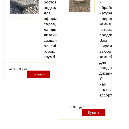
ростовский
и
подходит
обработкой
для
натурального
оформления
природного
садов,
камня.
ландшафтного
Готовы
дизайна,
предложить
создания
Вам
альпийских
широкий
горок,
выбор
клумб.
камней
для
ландшафтного
от 4 000 руб
дизайна.
Купить
У
нас
полный
ассортимент…
от 38 000 руб
Купить