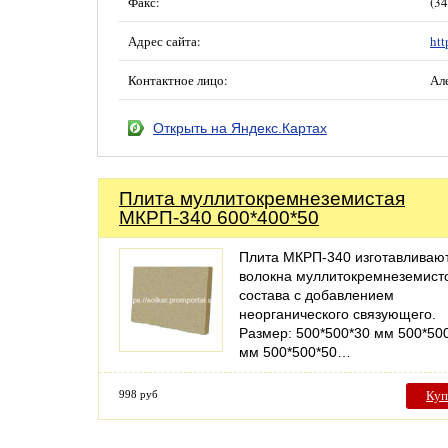
Факс:
(34
Адрес сайта:
htt
Контактное лицо:
Ал
Открыть на Яндекс.Картах
Плита муллитокремнеземистая
МКРП-340 600*400*50
Плита МКРП-340 изготавливают
волокна муллитокремнеземист
состава с добавлением
неорганического связующего.
Размер: 500*500*30 мм 500*50
мм 500*500*50…
998 руб
Куп