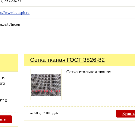
3) 257-56-77
p://www.bet.spb.ru
ексей Лисов
Сетка тканая ГОСТ 3826-82
Сетка стальная тканая
 из
ого
0*40
от 50 до 2 000 руб
Купить
ить