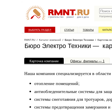
Наприме
строительство
ремонт
дом и дача
ВЫБРАТЬ РАЗДЕЛ
СТАТЬИ
ТОВАРЫ
КАТАЛ
RMNT.RU
/
Каталог компаний
/
Бюро Электро Техники
/ Карточка к
Бюро Электро Техники — кар
Карточка компании
Офисы, филиалы — 1
Наша компания специализируется в области 
отопление помещений;
антиобледенительные системы для защи
системы снеготаяния для тротуаров, до
системы предотвращения замерзания и