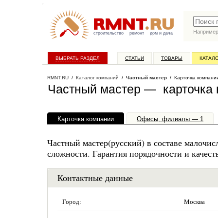
Наприме
строительство
ремонт
дом и дача
ВЫБРАТЬ РАЗДЕЛ
СТАТЬИ
ТОВАРЫ
КАТАЛ
RMNT.RU
/
Каталог компаний
/
Частный мастер
/ Карточка компани
Частный мастер — карточка
Карточка компании
Офисы, филиалы — 1
Частный мастер(русский) в составе малочи
сложности. Гарантия порядочности и качест
Контактные данные
Город:
Москва