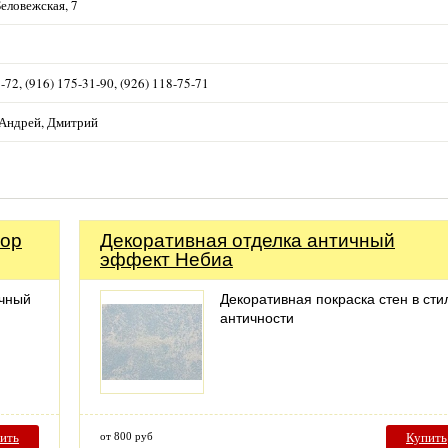
Беловежская, 7
-72, (916) 175-31-90, (926) 118-75-71
Андрей, Дмитрий
тор
Декоративная отделка античный
эффект Небиа
очный
Декоративная покраска стен в сти
античности
ить
от 800 руб
Купить