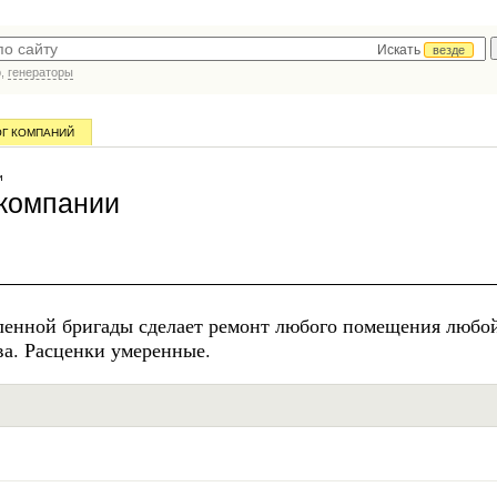
Искать
везде
р,
генераторы
ОГ КОМПАНИЙ
и
 компании
сленной бригады сделает ремонт любого помещения любо
ва. Расценки умеренные.