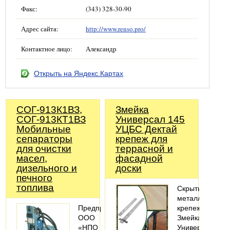
Факс:
(343) 328-30-90
Адрес сайта:
http://www.renso.pro/
Контактное лицо:
Александр
Открыть на Яндекс.Картах
СОГ-913К1ВЗ,
Змейка
СОГ-913КТ1ВЗ
Универсал 145
Мобильные
УЦБС Дектай
сепараторы
крепеж для
для очистки
террасной и
масел,
фасадной
дизельного и
доски
печного
топлива
Скрытый
металлический
Предприятие
крепеж
ООО
Змейка-
«НПО
Универсал