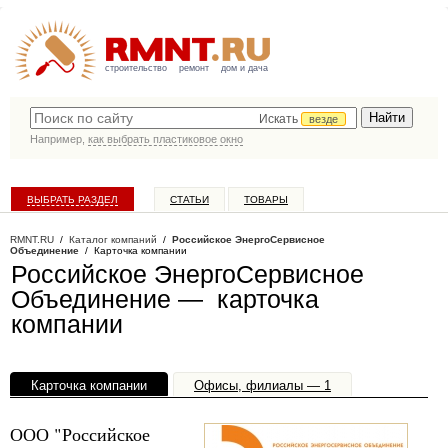
строительство
ремонт
дом и дача
Искать
везде
Например,
как выбрать пластиковое окно
ВЫБРАТЬ РАЗДЕЛ
СТАТЬИ
ТОВАРЫ
КАТАЛОГ КОМПАНИЙ
RMNT.RU
/
Каталог компаний
/
Российское ЭнергоСервисное
Объединение
/ Карточка компании
Российское ЭнергоСервисное
Объединение — карточка
компании
Карточка компании
Офисы, филиалы — 1
ООО "Российское