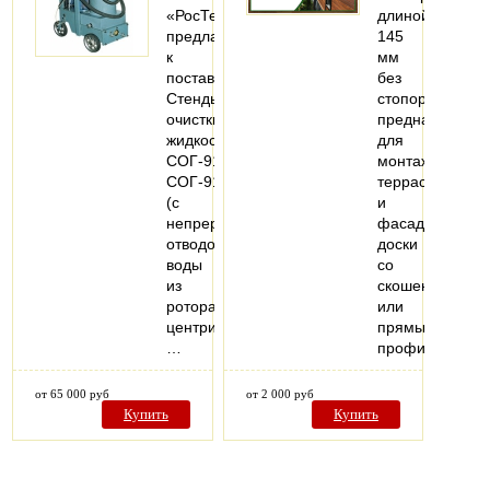
«РосТехЭнерго»
длиной
предлагает
145
к
мм
поставке
без
Стенды
стопора
очистки
предназначен
жидкостей
для
СОГ-913К1ВЗ,
монтажа
СОГ-913КТ1ВЗ
террасной
(с
и
непрерывным
фасадной
отводом
доски
воды
со
из
скошенным
ротора
или
центрифуги)
прямым
…
профилем…
от 65 000 руб
от 2 000 руб
Купить
Купить