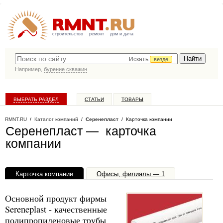
строительство
ремонт
дом и дача
Искать
везде
Например,
бурение скважин
ВЫБРАТЬ РАЗДЕЛ
СТАТЬИ
ТОВАРЫ
КАТАЛОГ КОМПАНИЙ
RMNT.RU
/
Каталог компаний
/
Серенепласт
/ Карточка компании
Серенепласт — карточка
компании
Карточка компании
Офисы, филиалы — 1
Основной продукт фирмы
Sereneplast - качественные
полипропиленовые трубы