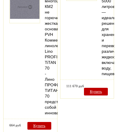
многоцелевой,
5000
КМ2
литров
не
—
горючий,
идеальное
жесткая
решение
основа
для
PVH
хранения
Коммерческий
и
линолеум
перевозки
Lino
различных
PROFI
жидкостей,
TiTAN
включая
70
воду,
-
пищевые…
Лино
ПРОФИ
111 670 руб
ТИТАН
Купить
70
представляет
собой
инновационное…
664 руб
Купить