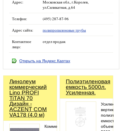
Адрес:
Московская обл., г.Королев,
ул.Силикатная, д.64
Телефон:
(495) 287-87-96
Адрес сайта:
полипропиленовые трубы
Контактное
отдел продаж
лицо:
Открыть на Яндекс.Картах
Линолеум
Полиэтиленовая
коммерческий
емкость 5000л.
Lino PROFI
Усиленная.
TiTAN 70
Дизайн -
Усиленная
ACZENT COM
вертикальная
VA178 (4.0 м)
полиэтиленова
емкость
Коммерческий,
объемом