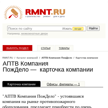
строительство
ремонт
дом и дача
Искать
везде
Например,
межкомнатные двери
ВЫБРАТЬ РАЗДЕЛ
СТАТЬИ
ТОВАРЫ
КАТАЛОГ КОМПАНИЙ
RMNT.RU
/
Каталог компаний
/
АПТВ Компания ПожДело
/ Карточка компании
АПТВ Компания
ПожДело — карточка компании
Карточка компании
Офисы, филиалы — 1
"АПТВ Компания ПожДело" - устоявшаяся
компания на рынке противопожарного
оборудования, предлагает приобрести по очень