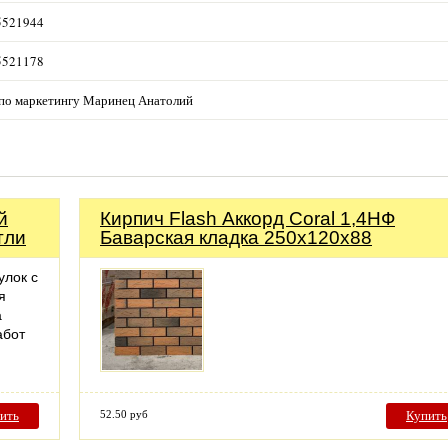
5521944
5521178
по маркетингу Маринец Анатолий
й
Кирпич Flash Аккорд Coral 1,4НФ
тли
Баварская кладка 250х120х88
лок с
я
а
абот
…
ить
52.50 руб
Купить