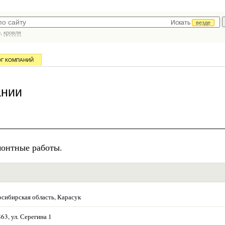
Искать
везде
р,
кровля
ОГ КОМПАНИЙ
ании
монтные работы.
сибирская область, Карасук
63, ул. Серегина 1