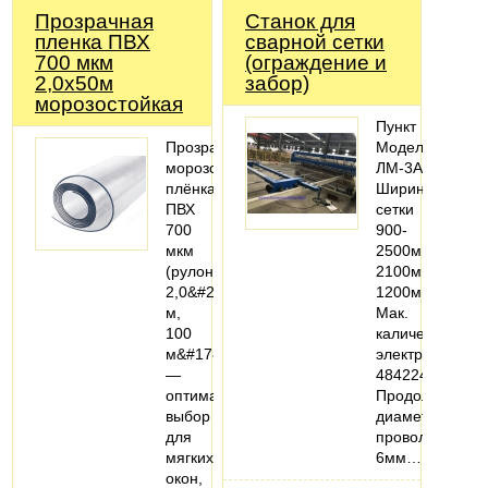
Прозрачная
Станок для
пленка ПВХ
сварной сетки
700 мкм
(ограждение и
2,0х50м
забор)
морозостойкая
Пункт
Прозрачная
МодельЛМ-3А
морозостойкая
ЛМ-3А/250ЛМ-3
плёнка
Ширина
ПВХ
сетки
700
900-
мкм
2500мм900-
(рулон
2100мм900-
2,0&#215;50
1200мм
м,
Мак.
100
каличество
м&#178;)
электродов
—
484224
оптимальный
Продольный
выбор
диаметр
для
проволоки3-
мягких
6мм…
окон,