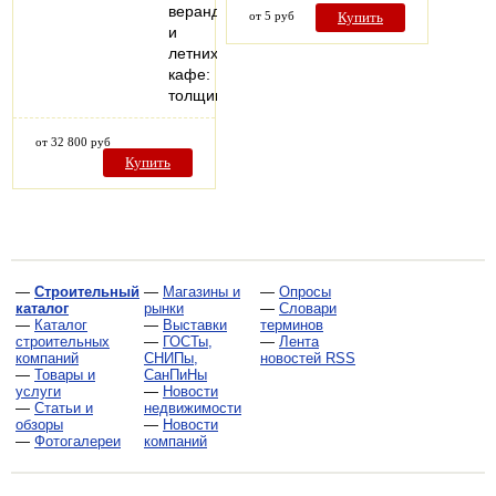
веранд
от 5 руб
Купить
и
летних
кафе:
толщина…
от 32 800 руб
Купить
—
Строительный
—
Магазины и
—
Опросы
каталог
рынки
—
Словари
—
Каталог
—
Выставки
терминов
строительных
—
ГОСТы,
—
Лента
компаний
СНИПы,
новостей RSS
—
Товары и
СанПиНы
услуги
—
Новости
—
Статьи и
недвижимости
обзоры
—
Новости
—
Фотогалереи
компаний