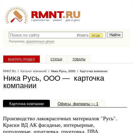
строительство
ремонт
дом и дача
Искать
везде
Например,
деревянные двери
ВЫБРАТЬ РАЗДЕЛ
СТАТЬИ
ТОВАРЫ
КАТАЛОГ КОМПАНИЙ
RMNT.RU
/
Каталог компаний
/
Ника Русь, ООО
/ Карточка компании
Ника Русь, ООО — карточка
компании
Карточка компании
Офисы, филиалы — 1
Производство лакокрасочных материалов "Русь".
Краски ВД АК фасадные, интерьерные,
потолочные, шпатлевка, грунтовка, ПВА,