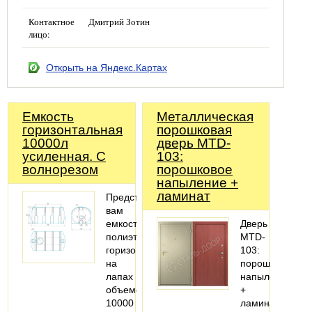
Контактное
Дмитрий Зотин
лицо:
Открыть на Яндекс.Картах
Емкость
Металлическая
горизонтальная
порошковая
10000л
дверь MTD-
усиленная. С
103:
волнорезом
порошковое
напыление +
ламинат
Представляем
вам
емкость
Дверь
полиэтиленовую
MTD-
горизонтальную
103:
на
порошковое
лапах
напыление
объемом
+
10000
ламинат