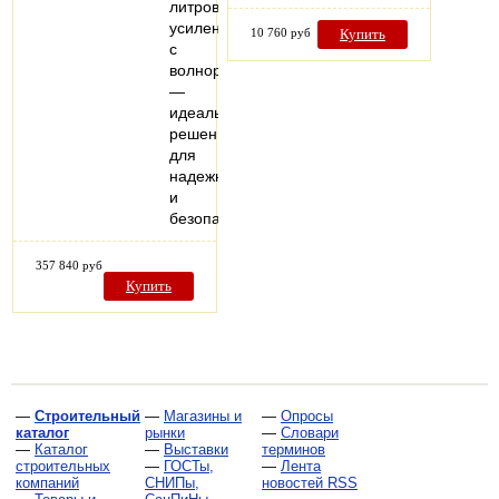
литров,
усиленную
10 760 руб
Купить
с
волнорезом
—
идеальное
решение
для
надежного
и
безопасного…
357 840 руб
Купить
—
Строительный
—
Магазины и
—
Опросы
каталог
рынки
—
Словари
—
Каталог
—
Выставки
терминов
строительных
—
ГОСТы,
—
Лента
компаний
СНИПы,
новостей RSS