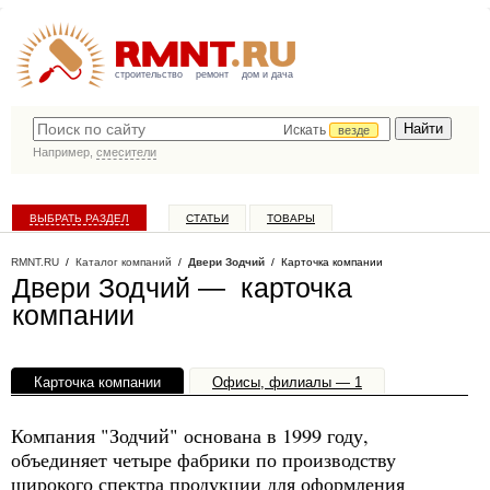
строительство
ремонт
дом и дача
Искать
везде
Например,
смесители
ВЫБРАТЬ РАЗДЕЛ
СТАТЬИ
ТОВАРЫ
КАТАЛОГ КОМПАНИЙ
RMNT.RU
/
Каталог компаний
/
Двери Зодчий
/ Карточка компании
Двери Зодчий — карточка
компании
Карточка компании
Офисы, филиалы — 1
Компания "Зодчий" основана в 1999 году,
объединяет четыре фабрики по производству
широкого спектра продукции для оформления