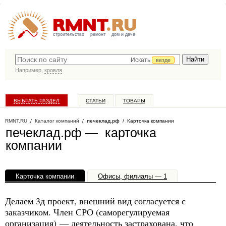
строительство
ремонт
дом и дача
Искать
везде
Например,
кровля
ВЫБРАТЬ РАЗДЕЛ
СТАТЬИ
ТОВАРЫ
КАТАЛОГ КОМПАНИЙ
RMNT.RU
/
Каталог компаний
/
печеклад.рф
/ Карточка компании
печеклад.рф — карточка
компании
Карточка компании
Офисы, филиалы — 1
Делаем 3д проект, внешний вид согласуется с
заказчиком. Член СРО (саморегулируемая
организация) — деятельность застрахована, что