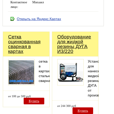
Контактное
Михаил
лицо:
Открыть на Яндекс.Картах
Сетка
Оборудование
оцинкованная
для жидкой
сварная в
резины ДУГА
картах
И3/220
сетка
Установка
в
для
картах
нанесения
стальная
жидкой
сварная
резины
ДУГА
от
производителя
от 100 до 500 руб
Купить
от 244 300 руб
Купить