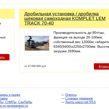
Дробильная установка / дробилка
щёковая самоходная KOMPLET LEM
TRACK 70-40
r
Производительность до 80т/час,
зных
фракция на выходе 20-100мм,
собственный вес 12000кг, габарит
8340(5600)х2250х2700мм. Высота
загрузки 2690мм.
ить
от 35 000 000 руб
Купить
азины и рынки
—
Опросы
тавки
—
Словари терминов
Ты, СНИПы, СанПиНы
—
Лента новостей RSS
ости недвижимости