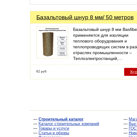
Базальтовый шнур 8 мм/ 50 метров
Базальтовый шнур 8 мм Basfibe
применяется для изоляции
теплового оборудования и
теплопроводящих систем в ра
отраслях промышленности –
Теплоэлектростанций,…
62 руб
Куп
—
Строительный каталог
—
Маг
—
Каталог строительных компаний
—
Выс
—
Товары и услуги
—
ГОС
—
Статьи и обзоры
—
Нов