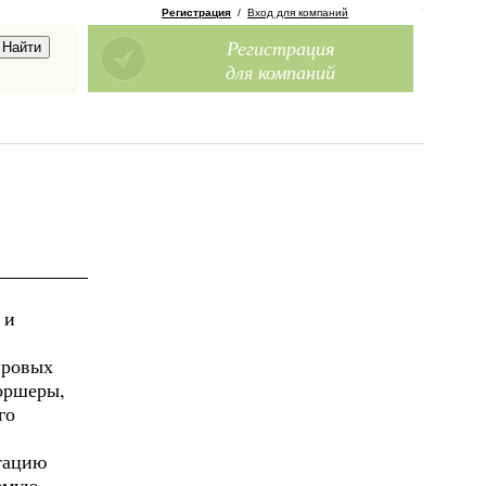
Регистрация
/
Вход для компаний
Регистрация
для компаний
 и
ировых
оршеры,
го
ьтацию
уемую