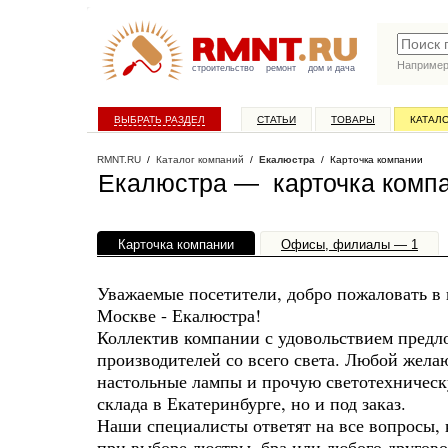
Наприме
строительство
ремонт
дом и дача
ВЫБРАТЬ РАЗДЕЛ
СТАТЬИ
ТОВАРЫ
КАТАЛ
RMNT.RU
/
Каталог компаний
/
Екалюстра
/ Карточка компании
Екалюстра — карточка комп
Карточка компании
Офисы, филиалы — 1
Уважаемые посетители, добро пожаловать в 
Москве - Екалюстра!
Коллектив компании с удовольствием предл
производителей со всего света. Любой жел
настольные лампы и прочую светотехническ
склада в Екатеринбурге, но и под заказ.
Наши специалисты ответят на все вопросы, 
при выборе люстры, бра или любого другово