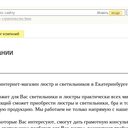
Искать
везде
р,
строительство бани
ОГ КОМПАНИЙ
ании
интернет-магазин люстр и светильников в Екатеринбурге
ожит для Вас светильники и люстры практически всех м
ающий сможет приобрести люстры и светильники, бра и т
ую продукцию. Мы работаем не только напрямую с наше
которые Вас интересуют, смогут дать грамотную консул
 светильника,подберут для Вас лампы, рассчитают треб