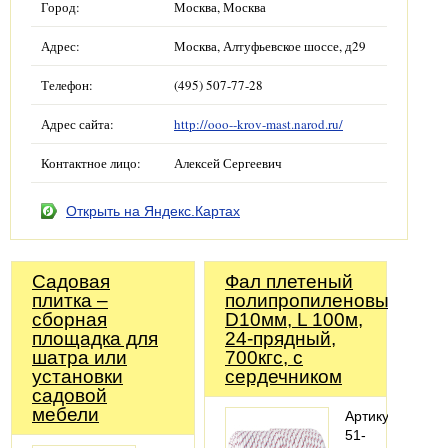
Город:
Москва, Москва
Адрес:
Москва, Алтуфьевское шоссе, д29
Телефон:
(495) 507-77-28
Адрес сайта:
http://ooo--krov-mast.narod.ru/
Контактное лицо:
Алексей Сергеевич
Открыть на Яндекс.Картах
Садовая
Фал плетеный
плитка –
полипропиленовый,
сборная
D10мм, L 100м,
площадка для
24-прядный,
шатра или
700кгс, с
установки
сердечником
садовой
мебели
Артикул:
51-