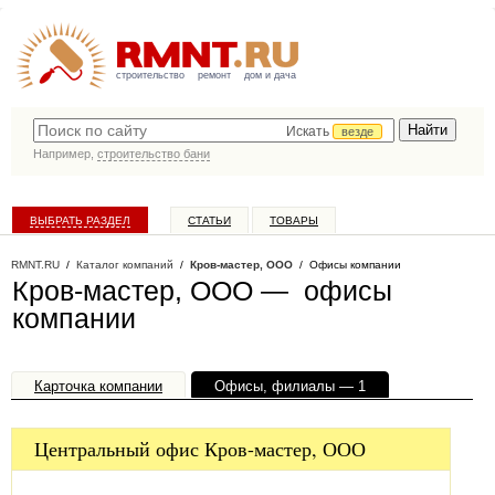
строительство
ремонт
дом и дача
Искать
везде
Например,
строительство бани
ВЫБРАТЬ РАЗДЕЛ
СТАТЬИ
ТОВАРЫ
КАТАЛОГ КОМПАНИЙ
RMNT.RU
/
Каталог компаний
/
Кров-мастер, ООО
/ Офисы компании
Кров-мастер, ООО — офисы
компании
Карточка компании
Офисы, филиалы — 1
Файлы — 4
Центральный офис Кров-мастер, ООО