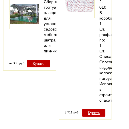
Сборная
2-
тротуарная
010
площадка
В
для
коробке:
установки
1
садовой
шт,
мебели,
расфасовано
шатра
по:
или
1
пикника.
шт.
Описание:
Способны
от 330 руб
Купить
выдерживать
колоссальные
нагрузки.
Используются
в
строительных,
спасательных
2 711 руб
Купить