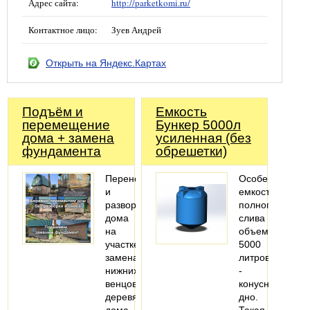
Адрес сайта:
http://parketkomi.ru/
Контактное лицо:
Зуев Андрей
Открыть на Яндекс.Картах
Подъём и
Емкость
перемещение
Бункер 5000л
дома + замена
усиленная (без
фундамента
обрешетки)
Перенос
Особенность
и
емкости
разворот
полного
дома
слива
на
объемом
участке,
5000
замена
литров
нижних
-
венцов
конусное
деревянного
дно.