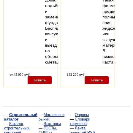
дома,
Такая
подъём
форма
и
предполагает
замена
полный
фундамента.
слив
Бесплатная
жидкости
консультация
или
и
сыпучих
выезд
материалов.
на
В
объект,
нижней
смета…
части…
от 45 000 руб
132 200 руб
Купить
Купить
—
Строительный
—
Магазины и
—
Опросы
каталог
рынки
—
Словари
—
Каталог
—
Выставки
терминов
строительных
—
ГОСТы,
—
Лента
компаний
СНИПы,
новостей RSS