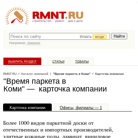
строительство
ремонт
дом и дача
Искать
везде
Например,
ламинат
ВЫБРАТЬ РАЗДЕЛ
СТАТЬИ
ТОВАРЫ
КАТАЛОГ КОМПАНИЙ
RMNT.RU
/
Каталог компаний
/
"Время паркета в Коми"
/ Карточка компании
"Время паркета в
Коми" — карточка компании
Карточка компании
Офисы, филиалы — 1
Более 1000 видов паркетной доски от
отечественных и импортных производителей,
элитные кожаные полы, ламинат, виниловое