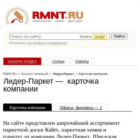
строительство
ремонт
дом и дача
Искать
везде
Например,
как выбрать кондиционер
ВЫБРАТЬ РАЗДЕЛ
СТАТЬИ
ТОВАРЫ
КАТАЛОГ КОМПАНИЙ
RMNT.RU
/
Каталог компаний
/
Лидер-Паркет
/ Карточка компании
Лидер-Паркет — карточка
компании
Карточка компании
Офисы, филиалы — 1
На сайте представлен широчайший ассортимент
паркетной доски Kahrs, паркетная химия и
плинтус от компании Лидер-Паркет. Шведская