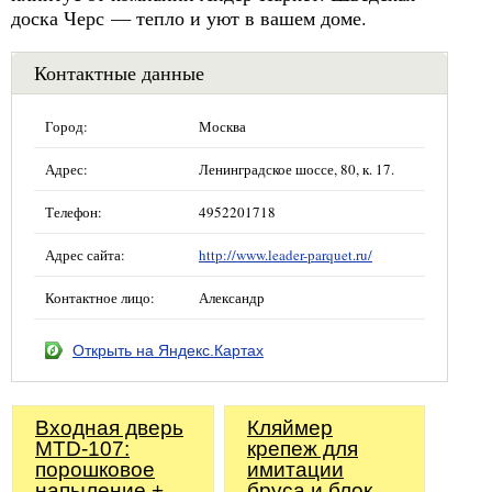
доска Черс — тепло и уют в вашем доме.
Контактные данные
Город:
Москва
Адрес:
Ленинградское шоссе, 80, к. 17.
Телефон:
4952201718
Адрес сайта:
http://www.leader-parquet.ru/
Контактное лицо:
Александр
Открыть на Яндекс.Картах
Входная дверь
Кляймер
MTD-107:
крепеж для
порошковое
имитации
напыление +
бруса и блок