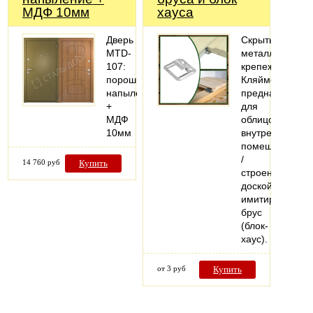
МДФ 10мм
хауса
Дверь
Скрытый
MTD-
металлический
107:
крепеж
порошковое
Кляймер
напыление
предназначен
+
для
МДФ
облицовки
10мм
внутренних
помещений
/
14 760 руб
Купить
строений
доской,
имитирующей
брус
(блок-
хаус).
от 3 руб
Купить