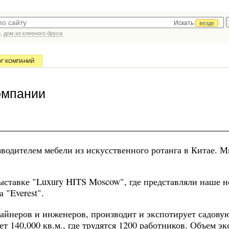
Искать
везде
р,
дом из клееного бруса
ОГ КОМПАНИЙ
омпании
водителем мебели из искусственного ротанга в Китае. 
ыставке "Luxury HITS Moscow", где представляли наше н
 "Everest".
айнеров и инженеров, производит и экспотирует садову
т 140,000 кв.м., где трудятся 1200 работников. Объем эк