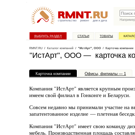
Наприме
строительство
ремонт
дом и дача
ВЫБРАТЬ РАЗДЕЛ
СТАТЬИ
ТОВАРЫ
КАТАЛ
RMNT.RU
/
Каталог компаний
/
"ИстАрт", ООО
/ Карточка компании
"ИстАрт", ООО — карточка к
Карточка компании
Офисы, филиалы — 1
Компания "ИстАрт" является крупным произ
имеем свой филиал в Гонконге и Беларуси.
Совсем недавно мы принимали участие на в
запатентованное изделие — плетеная беседка
Компания "ИстАрт" имеет свою команду диз
мебель. Производственная площадь составляе