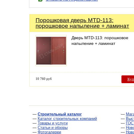
Порошковая дверь MTD-113:
порошковое напыление + ламинат
Дверь MTD-113: порошковое
напыление + ламинат
10 760 руб
Куп
—
Строительный каталог
—
Маг
—
Каталог строительных компаний
—
Выс
—
Товары и услуги
—
ГОС
—
Статьи и обзоры
—
Нов
—
Фотогалереи
—
Нов