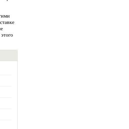
гими
ставке
ые
 этого