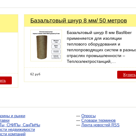
Базальтовый шнур 8 мм/ 50 метров
Базальтовый шнур 8 мм Basfiber
применяется для изоляции
теплового оборудования и
теплопроводящих систем в разны
отраслях промышленности –
Теплоэлектростанций,…
62 руб
Купить
ить
азины и рынки
—
Опросы
тавки
—
Словари терминов
Ты, СНИПы, СанПиНы
—
Лента новостей RSS
ости недвижимости
ости компаний