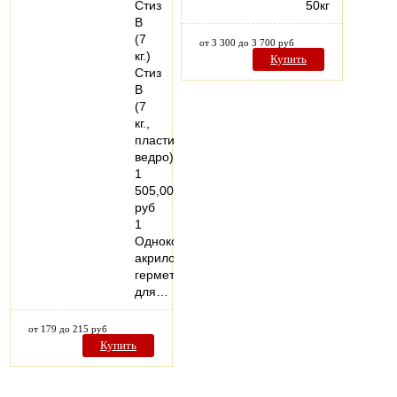
Стиз
50кг
В
(7
от 3 300 до 3 700 руб
кг.)
Купить
Стиз
В
(7
кг.,
пластиковое
ведро)
1
505,00
руб
1
Однокомпонентный
акриловый
герметик
для…
от 179 до 215 руб
Купить