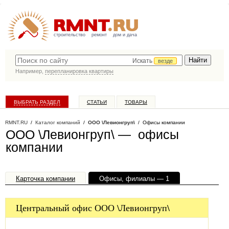
строительство
ремонт
дом и дача
Искать
везде
Например,
перепланировка квартиры
ВЫБРАТЬ РАЗДЕЛ
СТАТЬИ
ТОВАРЫ
КАТАЛОГ КОМПАНИЙ
RMNT.RU
/
Каталог компаний
/
ООО \Левионгруп\
/ Офисы компании
ООО \Левионгруп\ — офисы
компании
Карточка компании
Офисы, филиалы — 1
Центральный офис ООО \Левионгруп\