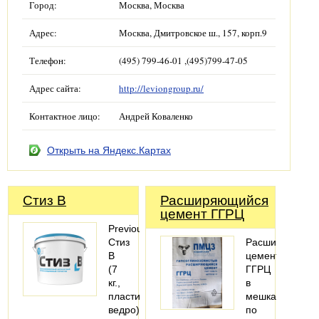
Город:
Москва, Москва
Адрес:
Москва, Дмитровское ш., 157, корп.9
Телефон:
(495) 799-46-01 ,(495)799-47-05
Адрес сайта:
http://leviongroup.ru/
Контактное лицо:
Андрей Коваленко
Открыть на Яндекс.Картах
Стиз В
Расширяющийся
цемент ГГРЦ
PreviousNext
Стиз
Расширяющий
В
цемент
(7
ГГРЦ
кг.,
в
пластиковое
мешках
ведро)
по