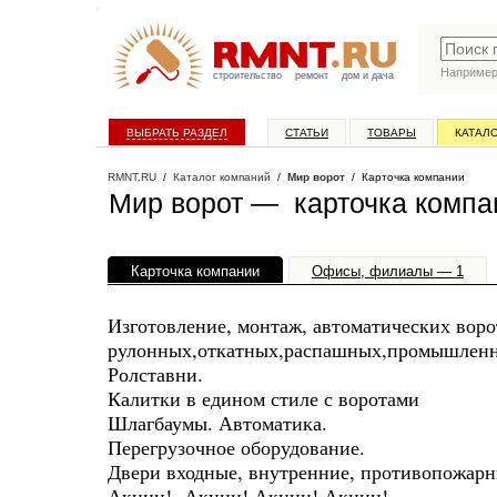
Наприме
строительство
ремонт
дом и дача
ВЫБРАТЬ РАЗДЕЛ
СТАТЬИ
ТОВАРЫ
КАТАЛ
RMNT.RU
/
Каталог компаний
/
Мир ворот
/ Карточка компании
Мир ворот — карточка компа
Карточка компании
Офисы, филиалы — 1
Изготовление, монтаж, автоматических воро
рулонных,откатных,распашных,промышленн
Ролставни.
Калитки в едином стиле с воротами
Шлагбаумы. Автоматика.
Перегрузочное оборудование.
Двери входные, внутренние, противопожарн
Акции! Акции! Акции! Акции!