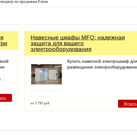
енеджер по продажам Елена
ля
Навесные шкафы MFQ: надежная
три
защита для вашего
электрооборудования
всей
Купить навесной электрошкаф дл
 не
размещения электрооборудовани
 и…
ить
от 3 795 руб
Купить