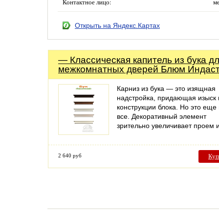
Контактное лицо:
м
Открыть на Яндекс.Картах
— Классическая капитель из бука д
межкомнатных дверей Блюм Индас
Карниз из бука — это изящная
надстройка, придающая изыск 
конструкции блока. Но это еще
все. Декоративный элемент
зрительно увеличивает проем
2 640 руб
Куп