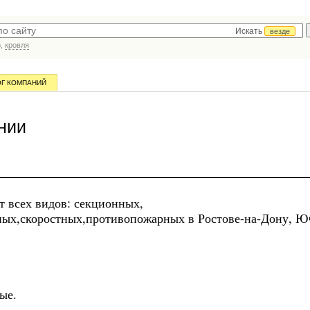
Искать
везде
р,
кровля
ОГ КОМПАНИЙ
нии
т всех видов: секционных,
ых,скоростных,противопожарных в Ростове-на-Дону, 
ые.