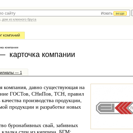
Искать
везде
р,
дом из клееного бруса
ОГ КОМПАНИЙ
ка компании
— карточка компании
илиалы — 1
я компания, давно существующая на
дение ГОСТов, СНиПов, ТСН, правил
 качества производства продукции,
мой продукции и разработке новых
тво буронабивных свай, забивных
 кладка стен из кирпича, БГМ;