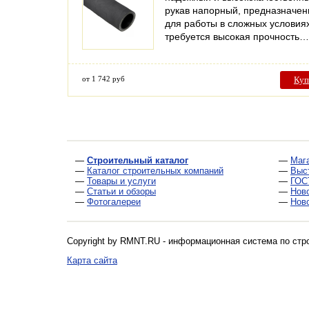
рукав напорный, предназначе
для работы в сложных условиях
требуется высокая прочность…
от 1 742 руб
Куп
—
Строительный каталог
—
Маг
—
Каталог строительных компаний
—
Выс
—
Товары и услуги
—
ГОС
—
Статьи и обзоры
—
Нов
—
Фотогалереи
—
Нов
Copyright by RMNT.RU - информационная система по
стр
Карта сайта