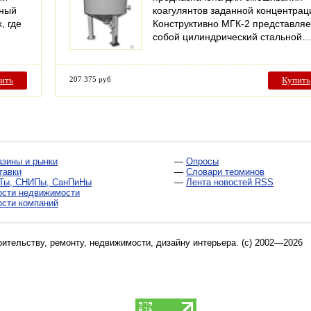
нный
коагулянтов заданной концентрац
, где
Конструктивно МГК-2 представляе
собой цилиндрический стальной
ить
207 375 руб
Купить
азины и рынки
—
Опросы
тавки
—
Словари терминов
Ты, СНИПы, СанПиНы
—
Лента новостей RSS
ости недвижимости
ости компаний
оительству, ремонту, недвижимости, дизайну интерьера
. (c) 2002—2026