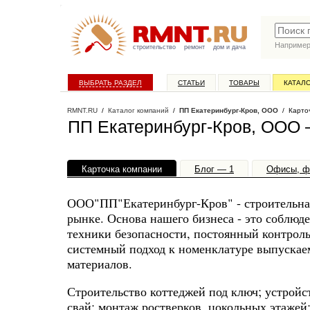
Наприме
строительство
ремонт
дом и дача
ВЫБРАТЬ РАЗДЕЛ
СТАТЬИ
ТОВАРЫ
КАТАЛ
RMNT.RU
/
Каталог компаний
/
ПП Екатеринбург-Кров, ООО
/ Карточ
ПП Екатеринбург-Кров, ООО 
Карточка компании
Блог — 1
Офисы, ф
ООО"ПП"Екатеринбург-Кров" - строительна
рынке. Основа нашего бизнеса - это соблю
техники безопасности, постоянный контроль
системный подход к номенклатуре выпускае
материалов.
Строительство коттеджей под ключ; устройс
свай; монтаж ростверков, цокольных этажей;