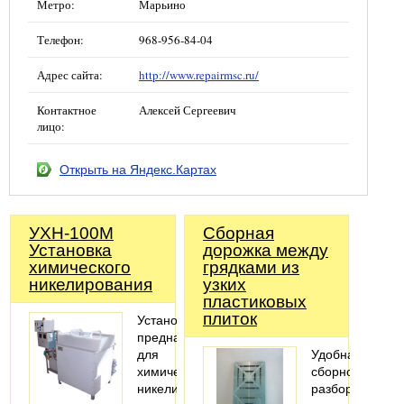
Метро:
Марьино
Телефон:
968-956-84-04
Адрес сайта:
http://www.repairmsc.ru/
Контактное
Алексей Сергеевич
лицо:
Открыть на Яндекс.Картах
УХН-100М
Сборная
Установка
дорожка между
химического
грядками из
никелирования
узких
пластиковых
плиток
УстановкаУХН-100М
предназначена
для
Удобная
химического
сборно-
никелирования
разборная