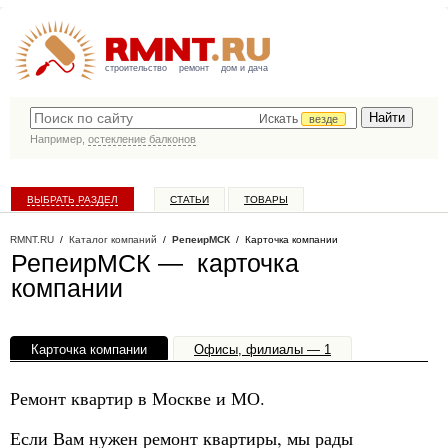
строительство
ремонт
дом и дача
Искать
везде
Например,
остекление балконов
ВЫБРАТЬ РАЗДЕЛ
СТАТЬИ
ТОВАРЫ
КАТАЛОГ КОМПАНИЙ
RMNT.RU
/
Каталог компаний
/
РепеирМСК
/ Карточка компании
РепеирМСК — карточка
компании
Карточка компании
Офисы, филиалы — 1
Ремонт квартир в Москве и МО.
Если Вам нужен ремонт квартиры, мы рады