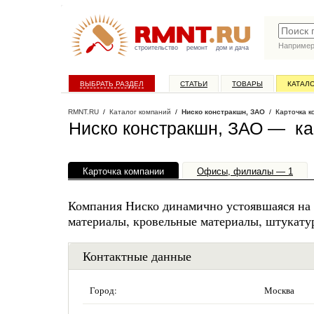
Наприме
строительство
ремонт
дом и дача
ВЫБРАТЬ РАЗДЕЛ
СТАТЬИ
ТОВАРЫ
КАТАЛ
RMNT.RU
/
Каталог компаний
/
Ниско констракшн, ЗАО
/ Карточка к
Ниско констракшн, ЗАО — ка
Карточка компании
Офисы, филиалы — 1
Компания Ниско динамично устоявшаяся на 
материалы, кровельные материалы, штукату
Контактные данные
Город:
Москва