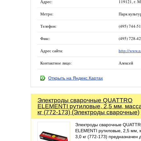
Адрес:
119121, г. М
Метро:
Парк культ
Телефон:
(495) 744-5
Факс:
(495) 728-4
Адрес сайта:
http://www.n
Контактное лицо:
Алексей
Открыть на Яндекс.Картах
Электроды сварочные QUATTRO
ELEMENTI рутиловые, 2,5 мм, масса
кг (772-173) (Электроды сварочные)
Электроды сварочные QUATT
ELEMENTI рутиловые, 2,5 мм, 
3,0 кг (772-173) предназначен 