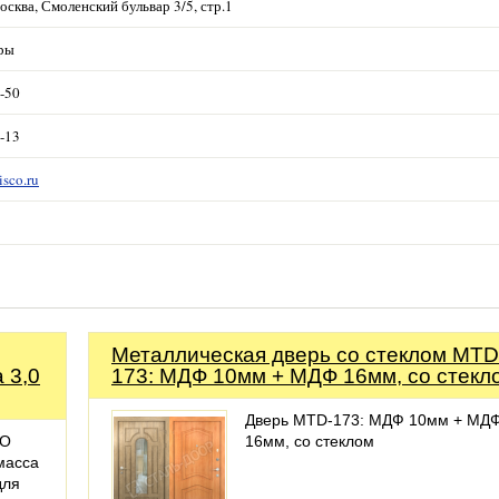
осква, Смоленский бульвар 3/5, стр.1
уры
1-50
2-13
isco.ru
Металлическая дверь со стеклом MTD
 3,0
173: МДФ 10мм + МДФ 16мм, со стекл
Дверь MTD-173: МДФ 10мм + МД
RO
16мм, со стеклом
масса
для