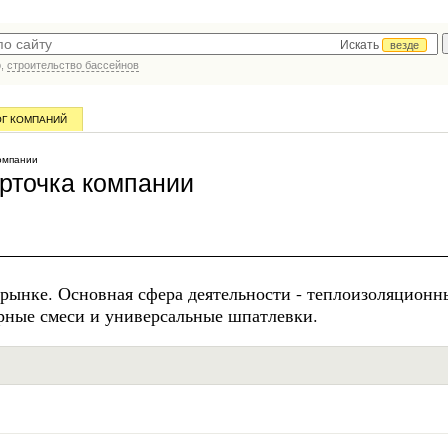
Искать
везде
р,
строительство бассейнов
ОГ КОМПАНИЙ
омпании
рточка компании
рынке. Основная сфера деятельности - теплоизоляционн
рные смеси и универсальные шпатлевки.