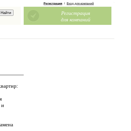
Регистрация
/
Вход для компаний
Регистрация
для компаний
квартир:
я
 и
замена