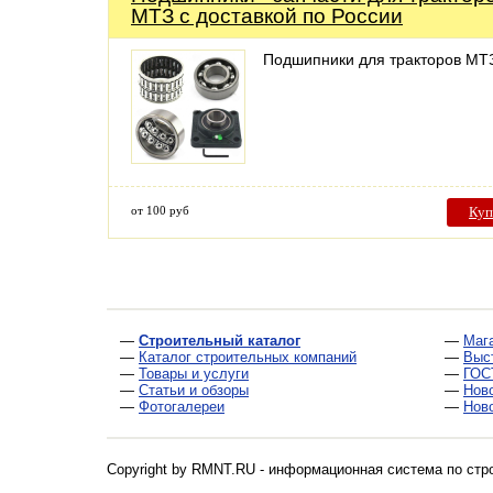
МТЗ с доставкой по России
Подшипники для тракторов МТ
от 100 руб
Куп
—
Строительный каталог
—
Маг
—
Каталог строительных компаний
—
Выс
—
Товары и услуги
—
ГОС
—
Статьи и обзоры
—
Нов
—
Фотогалереи
—
Нов
Copyright by RMNT.RU - информационная система по
стр