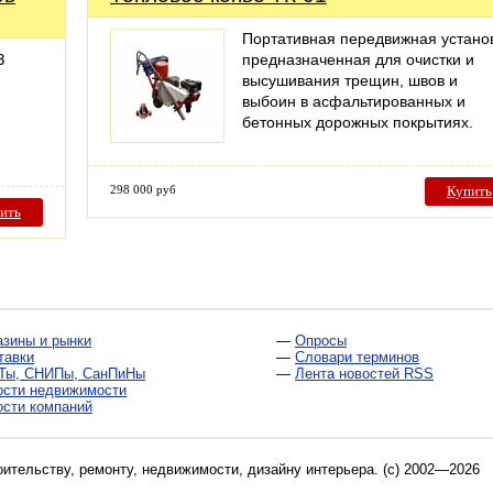
Портативная передвижная устано
З
предназначенная для очистки и
высушивания трещин, швов и
выбоин в асфальтированных и
бетонных дорожных покрытиях.
298 000 руб
Купить
ить
азины и рынки
—
Опросы
тавки
—
Словари терминов
Ты, СНИПы, СанПиНы
—
Лента новостей RSS
ости недвижимости
ости компаний
оительству, ремонту, недвижимости, дизайну интерьера
. (c) 2002—2026