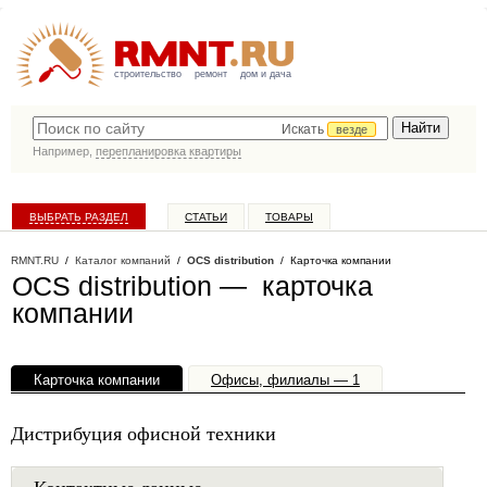
строительство
ремонт
дом и дача
Искать
везде
Например,
перепланировка квартиры
ВЫБРАТЬ РАЗДЕЛ
СТАТЬИ
ТОВАРЫ
КАТАЛОГ КОМПАНИЙ
RMNT.RU
/
Каталог компаний
/
OCS distribution
/ Карточка компании
OCS distribution — карточка
компании
Карточка компании
Офисы, филиалы — 1
Дистрибуция офисной техники