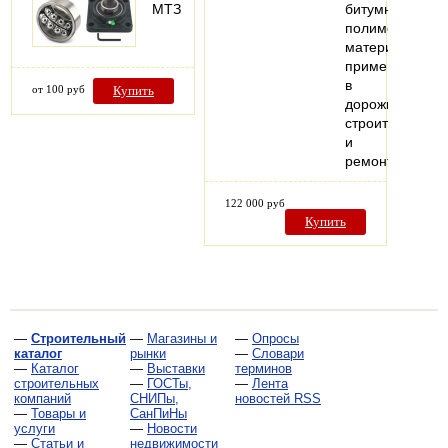
МТЗ
битумно-
полимерных
материалов,
применяемых
в
от 100 руб
Купить
дорожном
строительстве
и
ремонте.
122 000 руб
Купить
—
Строительный
—
Магазины и
—
Опросы
каталог
рынки
—
Словари
—
Каталог
—
Выставки
терминов
строительных
—
ГОСТы,
—
Лента
компаний
СНИПы,
новостей RSS
—
Товары и
СанПиНы
услуги
—
Новости
—
Статьи и
недвижимости