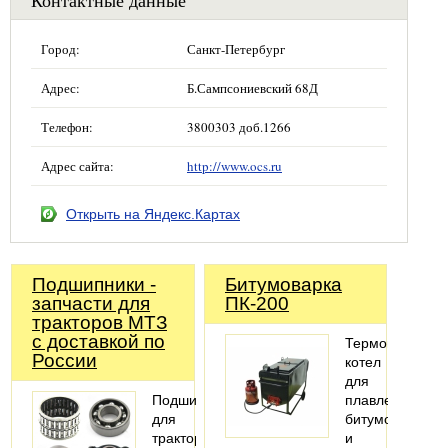
Контактные данные
Город:
Санкт-Петербург
Адрес:
Б.Сампсониевский 68Д
Телефон:
3800303 доб.1266
Адрес сайта:
http://www.ocs.ru
Открыть на Яндекс.Картах
Подшипники -
Битумоварка
запчасти для
ПК-200
тракторов МТЗ
с доставкой по
Термоизолиро
России
котел
для
Подшипники
плавления
для
битумов
тракторов
и