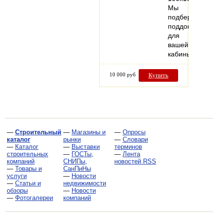
Мы
подберем
поддон
для
вашей
кабины!
10 000 руб
Купить
—
Строительный
—
Магазины и
—
Опросы
каталог
рынки
—
Словари
—
Каталог
—
Выставки
терминов
строительных
—
ГОСТы,
—
Лента
компаний
СНИПы,
новостей RSS
—
Товары и
СанПиНы
услуги
—
Новости
—
Статьи и
недвижимости
обзоры
—
Новости
—
Фотогалереи
компаний