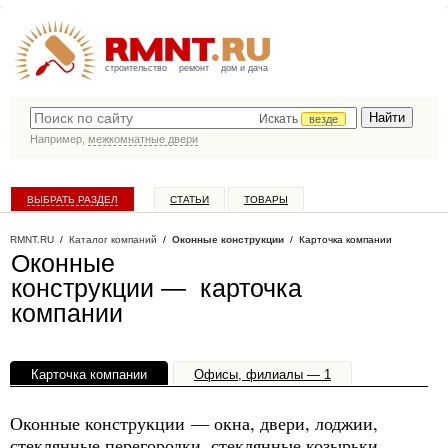
строительство
ремонт
дом и дача
Искать
везде
Например,
межкомнатные двери
ВЫБРАТЬ РАЗДЕЛ
СТАТЬИ
ТОВАРЫ
КАТАЛОГ КОМПАНИЙ
RMNT.RU
/
Каталог компаний
/
Оконные конструкции
/ Карточка компании
Оконные
конструкции — карточка
компании
Карточка компании
Офисы, филиалы — 1
Оконные конструкции — окна, двери, лоджии,
стеклянные перегородки, стеклянные козырьки,