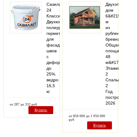
Сазиласт
Двухэтажный
24
дом
Классик-
6&#215;8
Двухкомпонентный
м
полиуретановый
из
герметик
рубленого
для
бревна
фасадных
Общая
швов
площадь:
с
48
деформацией
м&#178;
до
Этажей:
25%.
2
ведро
Спальни:
16,5
2
кг.
Год
постройки:
2026
от 287 до 332 руб
Купить
от 850 000 до 1 950 000
руб
Купить