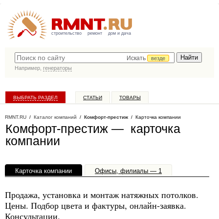
строительство
ремонт
дом и дача
Искать
везде
Например,
генераторы
ВЫБРАТЬ РАЗДЕЛ
СТАТЬИ
ТОВАРЫ
КАТАЛОГ КОМПАНИЙ
RMNT.RU
/
Каталог компаний
/
Комфорт-престиж
/ Карточка компании
Комфорт-престиж — карточка
компании
Карточка компании
Офисы, филиалы — 1
Продажа, установка и монтаж натяжных потолков.
Цены. Подбор цвета и фактуры, онлайн-заявка.
Консультации.