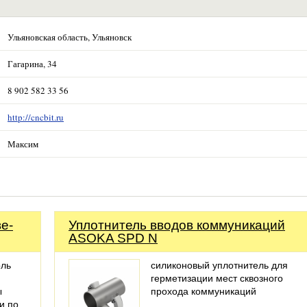
Ульяновская область, Ульяновск
Гагарина, 34
8 902 582 33 56
http://cncbit.ru
Максим
е-
Уплотнитель вводов коммуникаций
ASOKA SPD N
оль
силиконовый уплотнитель для
герметизации мест сквозного
ы
прохода коммуникаций
и по