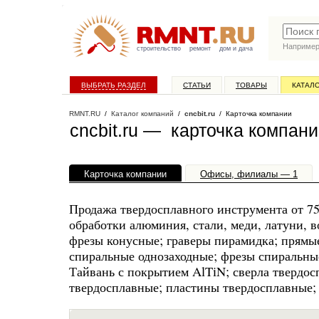
Наприме
строительство
ремонт
дом и дача
ВЫБРАТЬ РАЗДЕЛ
СТАТЬИ
ТОВАРЫ
КАТАЛ
RMNT.RU
/
Каталог компаний
/
cncbit.ru
/ Карточка компании
cncbit.ru — карточка компан
Карточка компании
Офисы, филиалы — 1
Продажа твердосплавного инструмента от 7
обработки алюминия, стали, меди, латуни, в
фрезы конусные; граверы пирамидка; прямые
спиральные однозаходные; фрезы спиральны
Тайвань с покрытием AlTiN; сверла твердос
твердосплавные; пластины твердосплавные;