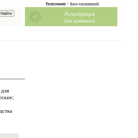
Регистрация
/
Вход для компаний
Регистрация
для компаний
 для
еские;
дства