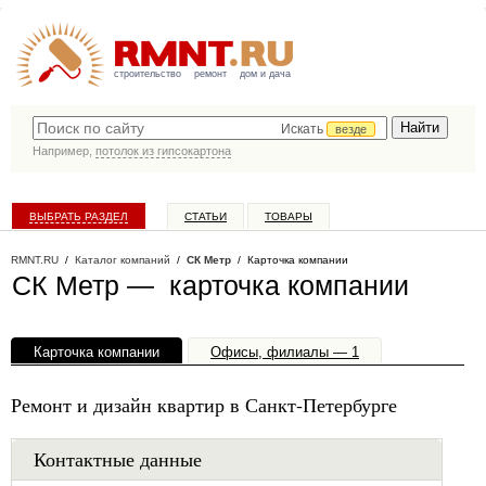
строительство
ремонт
дом и дача
Искать
везде
Например,
потолок из гипсокартона
ВЫБРАТЬ РАЗДЕЛ
СТАТЬИ
ТОВАРЫ
КАТАЛОГ КОМПАНИЙ
RMNT.RU
/
Каталог компаний
/
СК Метр
/ Карточка компании
СК Метр — карточка компании
Карточка компании
Офисы, филиалы — 1
Ремонт и дизайн квартир в Санкт-Петербурге
Контактные данные