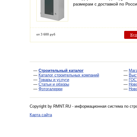
размерам с доставкой по Росс
от 3 600 руб
Куп
—
Строительный каталог
—
Маг
—
Каталог строительных компаний
—
Выс
—
Товары и услуги
—
ГОС
—
Статьи и обзоры
—
Нов
—
Фотогалереи
—
Нов
Copyright by RMNT.RU - информационная система по
стр
Карта сайта