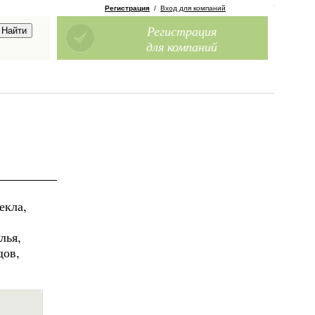
Регистрация
/
Вход для компаний
Регистрация
для компаний
екла,
лья,
дов,