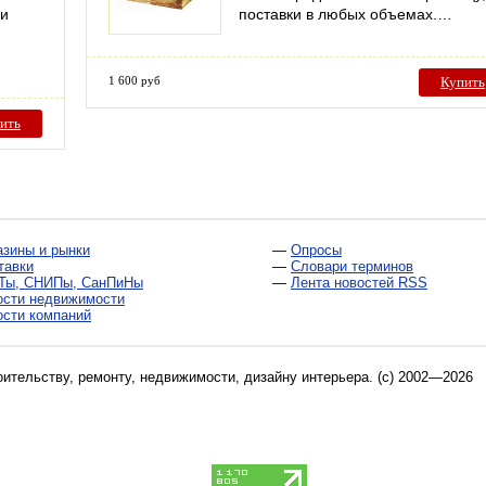
ии
поставки в любых объемах.…
1 600 руб
Купить
ить
азины и рынки
—
Опросы
тавки
—
Словари терминов
Ты, СНИПы, СанПиНы
—
Лента новостей RSS
ости недвижимости
ости компаний
оительству, ремонту, недвижимости, дизайну интерьера
. (c) 2002—2026