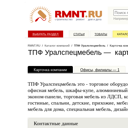
Наприме
строительство
ремонт
дом и дача
ВЫБРАТЬ РАЗДЕЛ
СТАТЬИ
ТОВАРЫ
КАТАЛ
RMNT.RU
/
Каталог компаний
/
ТПФ Уралспецмебель
/ Карточка ко
ТПФ Уралспецмебель — карт
Карточка компании
Офисы, филиалы — 1
ТПФ Уралспецмебель это - торговое оборудов
офисная мебель, шкафы-купе, алюминиевый 
эконом-панели, торговая мебель из ЛДСП, к
гостиные, спальни, детские, прихожие, мебел
мебель для дома, специальная мебель, дизайн
Контактные данные