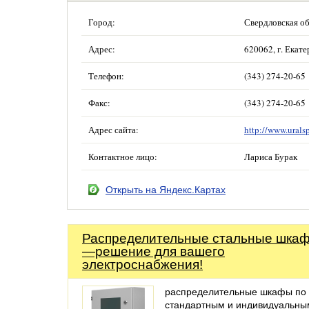
Город:
Свердловская об
Адрес:
620062, г. Екат
Телефон:
(343) 274-20-65
Факс:
(343) 274-20-65
Адрес сайта:
http://www.urals
Контактное лицо:
Лариса Бурак
Открыть на Яндекс.Картах
Распределительные стальные шка
—решение для вашего
электроснабжения!
распределительные шкафы по
стандартным и индивидуальны