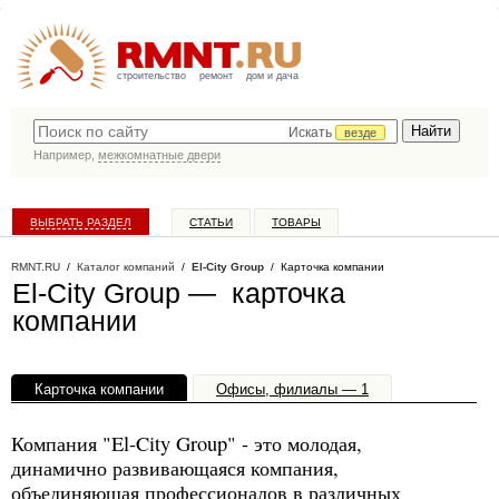
строительство
ремонт
дом и дача
Искать
везде
Например,
межкомнатные двери
ВЫБРАТЬ РАЗДЕЛ
СТАТЬИ
ТОВАРЫ
КАТАЛОГ КОМПАНИЙ
RMNT.RU
/
Каталог компаний
/
El-City Group
/ Карточка компании
El-City Group — карточка
компании
Карточка компании
Офисы, филиалы — 1
Компания "El-City Group" - это молодая,
динамично развивающаяся компания,
объединяющая профессионалов в различных