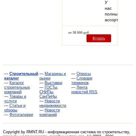
У
нас
полный
ассортимент…
от 38 000 руб
Купить
—
Строительный
—
Магазины и
—
Опросы
каталог
рынки
—
Словари
—
Каталог
—
Выставки
терминов
строительных
—
ГОСТы,
—
Лента
компаний
СНИПы,
новостей RSS
—
Товары и
СанПиНы
услуги
—
Новости
—
Статьи и
недвижимости
обзоры
—
Новости
—
Фотогалереи
компаний
Copyright by RMNT.RU - информационная система по
строительству,