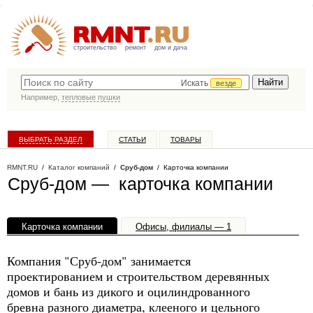
строительство
ремонт
дом и дача
Искать
везде
Например,
тепловые пушки
ВЫБРАТЬ РАЗДЕЛ
СТАТЬИ
ТОВАРЫ
КАТАЛОГ КОМПАНИЙ
RMNT.RU
/
Каталог компаний
/
Сруб-дом
/ Карточка компании
Сруб-дом — карточка компании
Карточка компании
Офисы, филиалы — 1
Компания "Сруб-дом" занимается
проектированием и строительством деревянных
домов и бань из дикого и оцилиндрованного
бревна разного диаметра, клееного и цельного