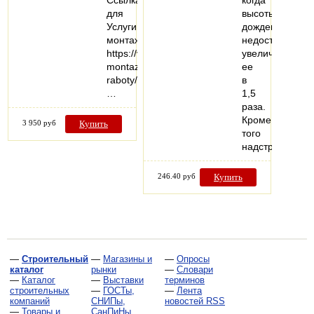
Ссылка
когда
для
высоты
Услуги
дождеприемни
монтажа:
недостаточно,
https://vezuteplo.ru/stroitelno-
увеличивая
montazhnye-
ее
raboty/
в
…
1,5
раза.
Кроме
3 950 руб
Купить
того
надстройка…
246.40 руб
Купить
—
Строительный
—
Магазины и
—
Опросы
каталог
рынки
—
Словари
—
Каталог
—
Выставки
терминов
строительных
—
ГОСТы,
—
Лента
компаний
СНИПы,
новостей RSS
—
Товары и
СанПиНы