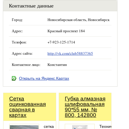
Контактные данные
Город:
Новосибирская область, Новосибирск
Адрес:
Красный проспект 184
Телефон:
+7-923-125-1714
Адрес сайта:
http://vk.com/club58837365
Контактное лицо:
Константин
Открыть на Яндекс.Картах
Сетка
Губка алмазная
оцинкованная
шлифовальная
сварная в
90*55 мм, №
картах
800, 142800
сетка
Технические