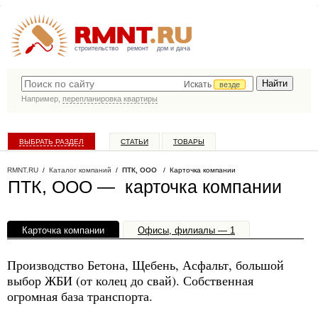
строительство
ремонт
дом и дача
Искать
везде
Например,
перепланировка квартиры
ВЫБРАТЬ РАЗДЕЛ
СТАТЬИ
ТОВАРЫ
КАТАЛОГ КОМПАНИЙ
RMNT.RU
/
Каталог компаний
/
ПТК, ООО
/ Карточка компании
ПТК, ООО — карточка компании
Карточка компании
Офисы, филиалы — 1
Производство Бетона, Щебень, Асфальт, большой
выбор ЖБИ (от колец до свай). Собственная
огромная база транспорта.