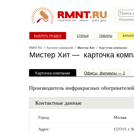
Наприме
строительство
ремонт
дом и дача
ВЫБРАТЬ РАЗДЕЛ
СТАТЬИ
ТОВАРЫ
КАТАЛ
RMNT.RU
/
Каталог компаний
/
Мистер Хит
/ Карточка компании
Мистер Хит — карточка комп
Карточка компании
Офисы, филиалы — 1
Производитель инфракрасных обогревателе
Контактные данные
Город:
Москва
Адрес:
123315, г. 