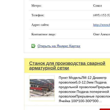
Метро:
Сокол
Телефон:
(495) 152-5
Адрес сайта:
http://www.
Контактное лицо:
Олег Алекс
Открыть на Яндекс.Картах
Станок для производства сварной
арматурной сетки
Пункт МодельЛМ-12 Диаметр
проволоки5,0-12,0мм Подача
продольной проволокиПрерыв
проволоки Подача поперечной
проволокиПрерывные проволо
Ячейка 100*100-300*300…