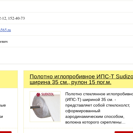
2-12, 152-40-73
6565.ru
еевич
Полотно иглопробивное ИПС-Т Sudizo
ширина 35 см., рулон 15 пог.м.
Полотно стеклянное иглопробивн
(ИПС-Т) шириной 35 см. -
ные
представляет собой стеклохолст,
сформированный
ки
аэродинамическим способом,
волокна которого скреплены…