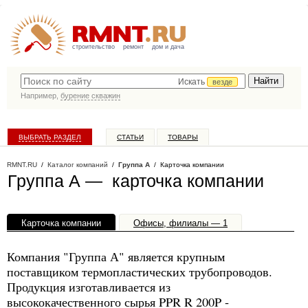
строительство
ремонт
дом и дача
Искать
везде
Например,
бурение скважин
ВЫБРАТЬ РАЗДЕЛ
СТАТЬИ
ТОВАРЫ
КАТАЛОГ КОМПАНИЙ
RMNT.RU
/
Каталог компаний
/
Группа А
/ Карточка компании
Группа А — карточка компании
Карточка компании
Офисы, филиалы — 1
Компания "Группа А" является крупным
поставщиком термопластических трубопроводов.
Продукция изготавливается из
высококачественного сырья PPR R 200P -