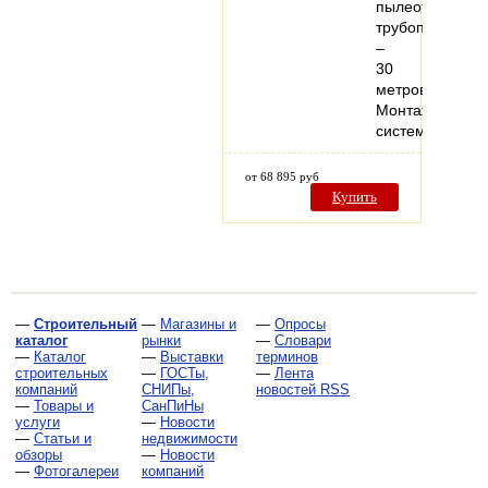
пылеотсасыва
трубопровода
–
30
метров.
Монтаж
системы…
от 68 895 руб
Купить
—
Строительный
—
Магазины и
—
Опросы
каталог
рынки
—
Словари
—
Каталог
—
Выставки
терминов
строительных
—
ГОСТы,
—
Лента
компаний
СНИПы,
новостей RSS
—
Товары и
СанПиНы
услуги
—
Новости
—
Статьи и
недвижимости
обзоры
—
Новости
—
Фотогалереи
компаний