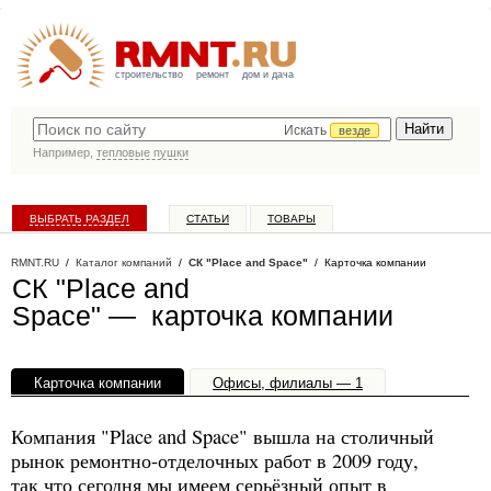
строительство
ремонт
дом и дача
Искать
везде
Например,
тепловые пушки
ВЫБРАТЬ РАЗДЕЛ
СТАТЬИ
ТОВАРЫ
КАТАЛОГ КОМПАНИЙ
RMNT.RU
/
Каталог компаний
/
СК "Place and Space"
/ Карточка компании
СК "Place and
Space" — карточка компании
Карточка компании
Офисы, филиалы — 1
Компания "Place and Space" вышла на столичный
рынок ремонтно-отделочных работ в 2009 году,
так что сегодня мы имеем серьёзный опыт в