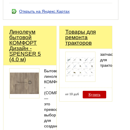
Открыть на Яндекс.Картах
Линолеум
Товары для
бытовой
ремонта
КОМФОРТ
тракторов
Дизайн -
SPENSER 5
запчасти
(4.0 м)
для
тракторов
Бытовой
линолеум
КОМФОРТ
-
(СOMFORT)
от 10 руб
Купить
—
это
превосходный
выбор
для
создания