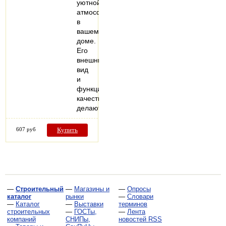
уютной
атмосферы
в
вашем
доме.
Его
внешний
вид
и
функциональные
качества
делают…
607 руб
Купить
—
Строительный
—
Магазины и
—
Опросы
каталог
рынки
—
Словари
—
Каталог
—
Выставки
терминов
строительных
—
ГОСТы,
—
Лента
компаний
СНИПы,
новостей RSS