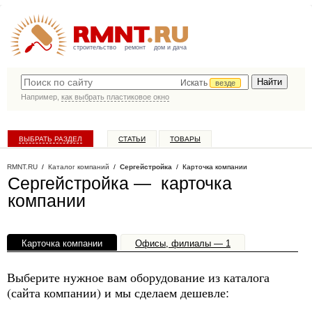
строительство
ремонт
дом и дача
Искать
везде
Например,
как выбрать пластиковое окно
ВЫБРАТЬ РАЗДЕЛ
СТАТЬИ
ТОВАРЫ
КАТАЛОГ КОМПАНИЙ
RMNT.RU
/
Каталог компаний
/
Сергейстройка
/ Карточка компании
Сергейстройка — карточка
компании
Карточка компании
Офисы, филиалы — 1
Выберите нужное вам оборудование из каталога
(сайта компании) и мы сделаем дешевле: