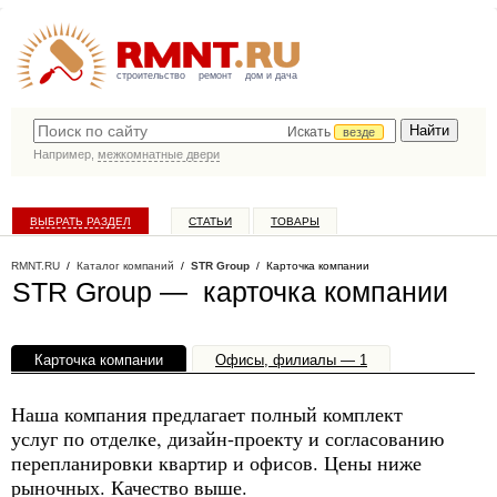
строительство
ремонт
дом и дача
Искать
везде
Например,
межкомнатные двери
ВЫБРАТЬ РАЗДЕЛ
СТАТЬИ
ТОВАРЫ
КАТАЛОГ КОМПАНИЙ
RMNT.RU
/
Каталог компаний
/
STR Group
/ Карточка компании
STR Group — карточка компании
Карточка компании
Офисы, филиалы — 1
Наша компания предлагает полный комплект
услуг по отделке, дизайн-проекту и согласованию
перепланировки квартир и офисов. Цены ниже
рыночных. Качество выше.