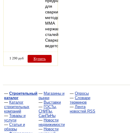
предназначен
для
сварки
методом
MMA
нержавеющих
сталей.
Сварка
ведется…
1 290 руб
Купить
—
Строительный
—
Магазины и
—
Опросы
каталог
рынки
—
Словари
—
Каталог
—
Выставки
терминов
строительных
—
ГОСТы,
—
Лента
компаний
СНИПы,
новостей RSS
—
Товары и
СанПиНы
услуги
—
Новости
—
Статьи и
недвижимости
обзоры
—
Новости