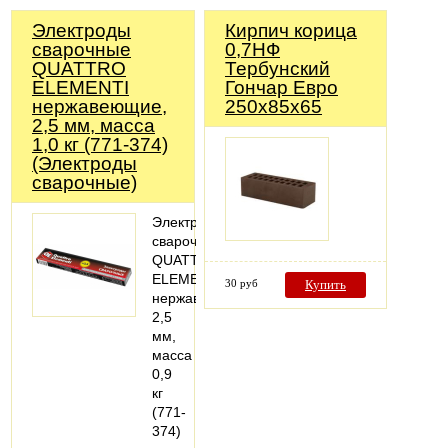
Электроды
Кирпич корица
сварочные
0,7НФ
QUATTRO
Тербунский
ELEMENTI
Гончар Евро
нержавеющие,
250х85х65
2,5 мм, масса
1,0 кг (771-374)
(Электроды
сварочные)
Электроды
сварочные
QUATTRO
ELEMENTI
30 руб
Купить
нержавеющие,
2,5
мм,
масса
0,9
кг
(771-
374)