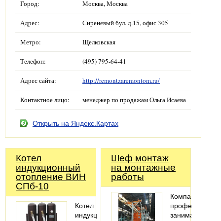
Город:
Москва, Москва
Адрес:
Сиреневый бул. д.15, офис 305
Метро:
Щелковская
Телефон:
(495) 795-64-41
Адрес сайта:
http://remontzaremontom.ru/
Контактное лицо:
менеджер по продажам Ольга Исаева
Открыть на Яндекс.Картах
Котел
Шеф монтаж
индукционный
на монтажные
отопление ВИН
работы
СПб-10
Компания
Котел
профессионал
индукционный
занимается