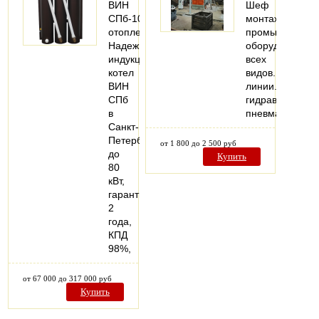
ВИН
Шеф
СПб-10
монтажом
отопление.
промышленног
Надежный
оборудования,
индукционный
всех
котел
видов.Металл
ВИН
линии.Монтаж
СПб
гидравлических
в
пневматическо
Санкт-
Петербурге
от 1 800 до 2 500 руб
до
Купить
80
кВт,
гарантия
2
года,
КПД
98%,
от 67 000 до 317 000 руб
Купить