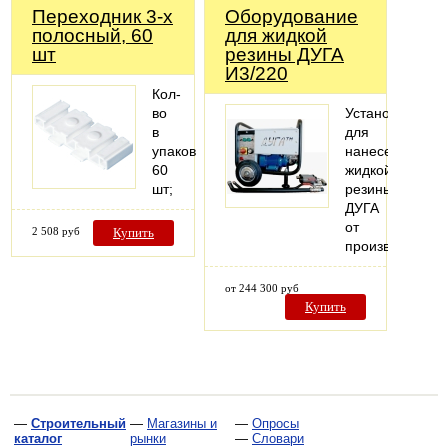
Переходник 3-х
Оборудование
полосный, 60
для жидкой
шт
резины ДУГА
И3/220
Кол-
во
Установка
в
для
упаковке:
нанесения
60
жидкой
шт;
резины
ДУГА
от
2 508 руб
Купить
производителя
от 244 300 руб
Купить
—
Строительный
—
Магазины и
—
Опросы
каталог
рынки
—
Словари