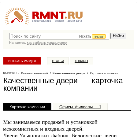
строительство
ремонт
дом и дача
Искать
везде
Например,
как выбрать кондиционер
ВЫБРАТЬ РАЗДЕЛ
СТАТЬИ
ТОВАРЫ
КАТАЛОГ КОМПАНИЙ
RMNT.RU
/
Каталог компаний
/
Качественные двери
/ Карточка компании
Качественные двери — карточка
компании
Карточка компании
Офисы, филиалы — 1
Мы занимаемся продажей и установкой
межкомнатных и входных дверей.
Двери Ульяновских фабрик, Белорусские двери,