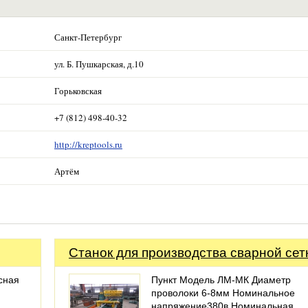
Санкт-Петербург
ул. Б. Пушкарская, д.10
Горьковская
+7 (812) 498-40-32
http://kreptools.ru
Артём
Станок для производства сварной сет
сная
Пункт Модель ЛМ-МК Диаметр
проволоки 6-8мм Номинальное
напряжение380в Номинальная