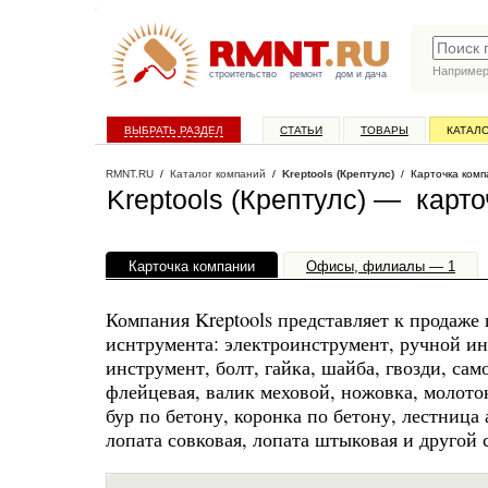
Наприме
строительство
ремонт
дом и дача
ВЫБРАТЬ РАЗДЕЛ
СТАТЬИ
ТОВАРЫ
КАТАЛ
RMNT.RU
/
Каталог компаний
/
Kreptools (Крептулс)
/ Карточка комп
Kreptools (Крептулс) — карт
Карточка компании
Офисы, филиалы — 1
Компания Kreptools представляет к продаже
иснтрумента: электроинструмент, ручной и
инструмент, болт, гайка, шайба, гвозди, сам
флейцевая, валик меховой, ножовка, молоток
бур по бетону, коронка по бетону, лестница
лопата совковая, лопата штыковая и другой