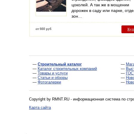
цоколей. А так же в мощении
дорожек в саду или парке, отд
зон…
от 660 руб
Куп
—
Строительный каталог
—
Маг
—
Каталог строительных компаний
—
Выс
—
Товары и услуги
—
ГОС
—
Статьи и обзоры
—
Нов
—
Фотогалереи
—
Нов
Copyright by RMNT.RU - информационная система по
стр
Карта сайта