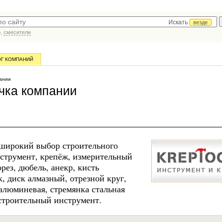
Искать
везде
р,
смесители
ОГ КОМПАНИЙ
ании
очка компании
 широкий выбор строительного
нструмент, крепёж, измерительный
орез, дюбель, анекр, кисть
, диск алмазный, отрезной круг,
 алюминевая, стремянка стальная
 строительный инструмент.