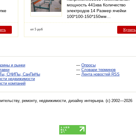
мощность 441ква Количество
елке
электродов 14 Размер ячейки
100*100-150*150мм…
ить
от 5 руб
Купить
азины и рынки
—
Опросы
тавки
—
Словари терминов
Ты, СНИПы, СанПиНы
—
Лента новостей RSS
ости недвижимости
ости компаний
оительству, ремонту, недвижимости, дизайну интерьера
. (c) 2002—2026