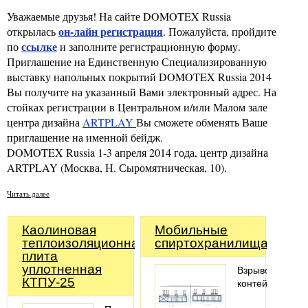
Уважаемые друзья! На сайте DOMOTEX Russia
он-лайн регистрация
открылась
. Пожалуйста, пройдите
ссылке
по
и
заполните регистрационную форму.
Приглашение на Единственную Специализированную
выставку напольных покрытий DOMOTEX Russia 2014
Вы получите на указанный Вами электронный адрес. На
стойках регистрации в Центральном и/или Малом зале
центра дизайна
ARTPLAY
Вы сможете обменять Ваше
приглашение на именной бейдж.
DOMOTEX Russia 1-3 апреля 2014 года, центр дизайна
ARTPLAY (Москва, Н. Сыромятническая, 10).
Читать далее
Каолиновая
Мобильные
теплоизоляционная
спиртохранилища
плита
уплотненная
Взрывозащище
КТПУ-25
контейнеры