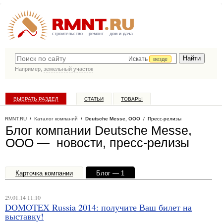
строительство
ремонт
дом и дача
Искать
везде
Например,
земельный участок
ВЫБРАТЬ РАЗДЕЛ
СТАТЬИ
ТОВАРЫ
КАТАЛОГ КОМПАНИЙ
RMNT.RU
/
Каталог компаний
/
Deutsche Messe, OOO
/ Пресс-релизы
Блог компании Deutsche Messe,
OOO — новости, пресс-релизы
Карточка компании
Блог — 1
Офисы, филиалы — 1
29.01.14 11:10
DOMOTEX Russia 2014: получите Ваш билет на
выставку!