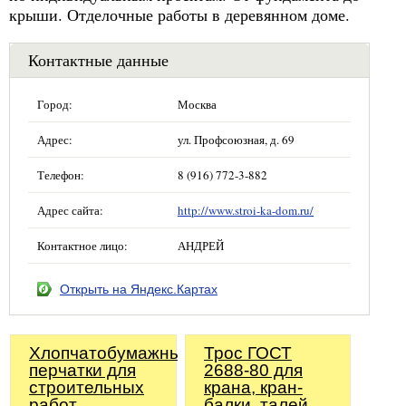
крыши. Отделочные работы в деревянном доме.
Контактные данные
Город:
Москва
Адрес:
ул. Профсоюзная, д. 69
Телефон:
8 (916) 772-3-882
Адрес сайта:
http://www.stroi-ka-dom.ru/
Контактное лицо:
АНДРЕЙ
Открыть на Яндекс.Картах
Хлопчатобумажные
Трос ГОСТ
перчатки для
2688-80 для
строительных
крана, кран-
работ
балки, талей,