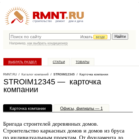
строительство
ремонт
дом и дача
Искать
везде
Например,
как выбрать кондиционер
ВЫБРАТЬ РАЗДЕЛ
СТАТЬИ
ТОВАРЫ
КАТАЛОГ КОМПАНИЙ
RMNT.RU
/
Каталог компаний
/
STROIM12345
/ Карточка компании
STROIM12345 — карточка
компании
Карточка компании
Офисы, филиалы — 1
Бригада строителей деревянных домов.
Строительство каркасных домов и домов из бруса
по индивидуальным проектам. От фундамента до