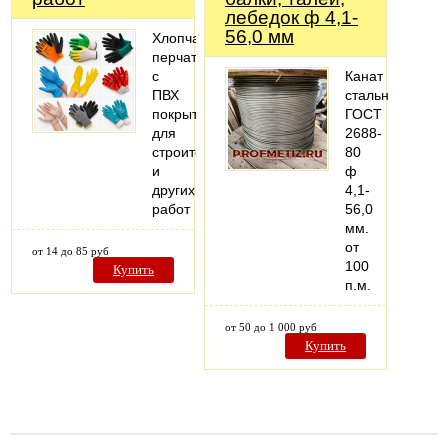
лебедок ф 4,1-
56,0 мм
Хлопчатобумажные
перчатки
с
Канат
ПВХ
стальной
покрытием
ГОСТ
для
2688-
строительных
80
и
ф
других
4,1-
работ
56,0
мм.
от
от 14 до 85 руб
100
Купить
п.м.
от 50 до 1 000 руб
Купить