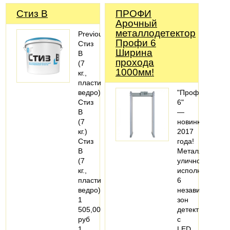
Стиз В
ПРОФИ
Арочный
металлодетектор
PreviousNext
Профи 6
Стиз
Ширина
В
прохода
(7
1000мм!
кг.,
пластиковое
ведро)
"Профи
Стиз
6"
В
—
(7
новинка
кг.)
2017
Стиз
года!
В
Металлодетект
(7
уличного
кг.,
исполнения,
пластиковое
6
ведро)
независимых
1
зон
505,00
детектировани
руб
с
1
LED