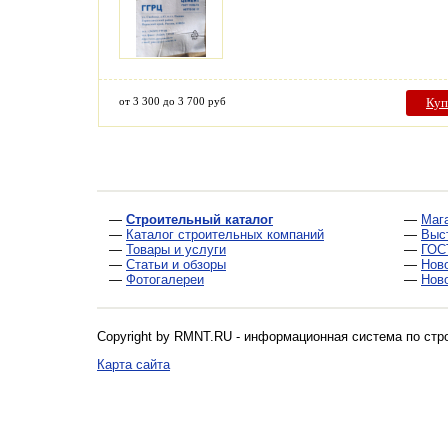
от 3 300 до 3 700 руб
Куп
—
Строительный каталог
—
Маг
—
Каталог строительных компаний
—
Выс
—
Товары и услуги
—
ГОС
—
Статьи и обзоры
—
Нов
—
Фотогалереи
—
Нов
Copyright by RMNT.RU - информационная система по
стр
Карта сайта