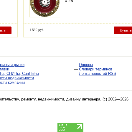
0.25
ить
1 590 руб
Купить
азины и рынки
—
Опросы
тавки
—
Словари терминов
Ты, СНИПы, СанПиНы
—
Лента новостей RSS
ости недвижимости
ости компаний
оительству, ремонту, недвижимости, дизайну интерьера
. (c) 2002—2026