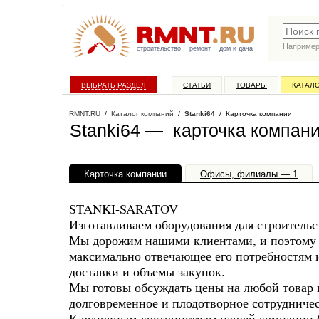
Наприме
строительство
ремонт
дом и дача
ВЫБРАТЬ РАЗДЕЛ
СТАТЬИ
ТОВАРЫ
КАТАЛ
RMNT.RU
/
Каталог компаний
/
Stanki64
/ Карточка компании
Stanki64 — карточка компан
Карточка компании
Офисы, филиалы — 1
STANKI-SARATOV
Изготавливаем оборудования для строительс
Мы дорожим нашими клиентами, и поэтому 
максимально отвечающее его потребностям 
доставки и объемы закупок.
Мы готовы обсуждать цены на любой товар и
долговременное и плодотворное сотрудничес
К основным достоинствам нашей компании