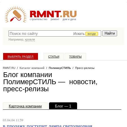
строительство
ремонт
дом и дача
Искать
везде
Например,
кровля
ВЫБРАТЬ РАЗДЕЛ
СТАТЬИ
ТОВАРЫ
КАТАЛОГ КОМПАНИЙ
RMNT.RU
/
Каталог компаний
/
ПолимерСТИЛЬ
/ Пресс-релизы
Блог компании
ПолимерСТИЛЬ — новости,
пресс-релизы
Карточка компании
Блог — 1
Офисы, филиалы — 1
03.04.04 11:59
в продажу поступит лампа светодиодная