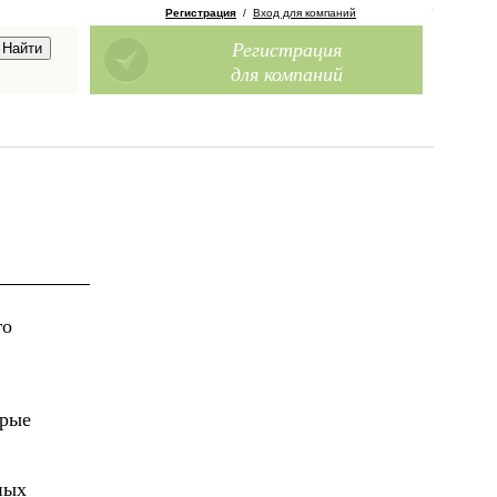
Регистрация
/
Вход для компаний
Регистрация
для компаний
го
орые
ных