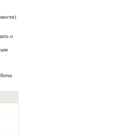
имости)
зать о
ным
аботы