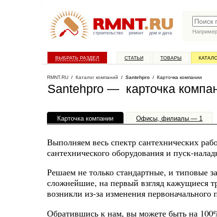
Наприме
строительство
ремонт
дом и дача
ВЫБРАТЬ РАЗДЕЛ
СТАТЬИ
ТОВАРЫ
КАТАЛ
RMNT.RU
/
Каталог компаний
/
Santehpro
/ Карточка компании
Santehpro — карточка компа
Карточка компании
Офисы, филиалы — 1
Выполняем весь спектр сантехнических рабо
сантехнического оборудования и пуск-налад
Решаем не только стандартные, и типовые з
сложнейшие, на первый взгляд кажущиеся т
возникли из-за изменения первоначального 
Обратившись к нам, вы можете быть на 100