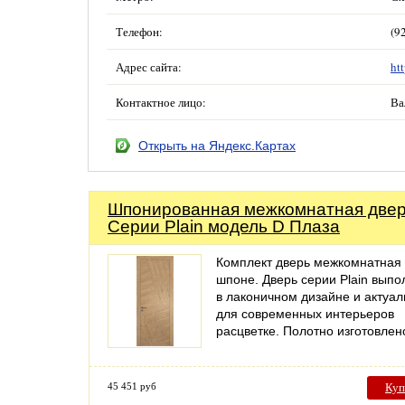
Телефон:
(9
Адрес сайта:
htt
Контактное лицо:
Ва
Открыть на Яндекс.Картах
Шпонированная межкомнатная две
Серии Plain модель D Плаза
Комплект дверь межкомнатная 
шпоне. Дверь серии Plain выпо
в лаконичном дизайне и актуа
для современных интерьеров
расцветке. Полотно изготовле
45 451 руб
Куп