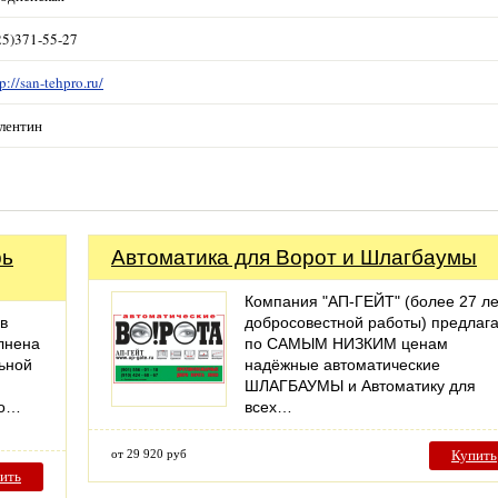
25)371-55-27
p://san-tehpro.ru/
лентин
рь
Автоматика для Ворот и Шлагбаумы
Компания "АП-ГЕЙТ" (более 27 ле
в
добросовестной работы) предлаг
лнена
по САМЫМ НИЗКИМ ценам
льной
надёжные автоматические
ШЛАГБАУМЫ и Автоматику для
но…
всех…
от 29 920 руб
Купить
ить