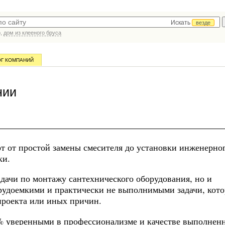
Искать
везде
р,
дом из клееного бруса
ОГ КОМПАНИЙ
нии
т от простой замены смесителя до установки инженерно
ки.
адачи по монтажу сантехнического оборудования, но и
рудоемкими и практически не выполнимыми задачи, кот
проекта или иных причин.
% уверенными в профессионализме и качестве выполнен