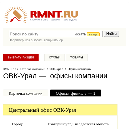
строительство
ремонт
дом и дача
Искать
везде
Например,
как выбрать кондиционер
ВЫБРАТЬ РАЗДЕЛ
СТАТЬИ
ТОВАРЫ
КАТАЛОГ КОМПАНИЙ
RMNT.RU
/
Каталог компаний
/
ОВК-Урал
/ Офисы компании
ОВК-Урал — офисы компании
Карточка компании
Офисы, филиалы — 1
Центральный офис ОВК-Урал
Город:
Екатеринбург, Свердловская область