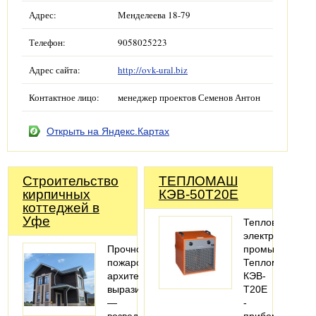
Адрес:
Менделеева 18-79
Телефон:
9058025223
Адрес сайта:
http://ovk-ural.biz
Контактное лицо:
менеджер проектов Семенов Антон
Открыть на Яндекс.Картах
Строительство
ТЕПЛОМАШ
кирпичных
КЭВ-50Т20Е
коттеджей в
Уфе
Тепловентилят
электрический
Прочность,
промышленны
пожаробезопасность,
Тепломаш
архитектурная
КЭВ-
выразительность
Т20E
—
-