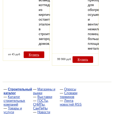
возведение
прибор
коттеджей
для
из
обогрева,
кирпича
осушения
остается
и
эталоном
вентиляции
в
нежилых
строительстве
помещений
загородных
большой
домов.
площади,
металлически
от 45 руб
Купить
99 900 руб
Купить
—
Строительный
—
Магазины и
—
Опросы
каталог
рынки
—
Словари
—
Каталог
—
Выставки
терминов
строительных
—
ГОСТы,
—
Лента
компаний
СНИПы,
новостей RSS
—
Товары и
СанПиНы
услуги
—
Новости