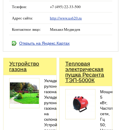
Телефон:
+7 (495) 22-33-500
Адрес сайта:
http://www.us620.ru
Контактное лицо:
Михаил Медведев
Открыть на Яндекс.Картах
Устройство
Тепловая
газона
электрическая
пушка Ресанта
ТЭП-5000К
Укладка
рулонного
газона
Мощность
Укладка
5
рулонного
кВт;
газона
Частота
на
сети,
склонах
Гц
Устройство
50;