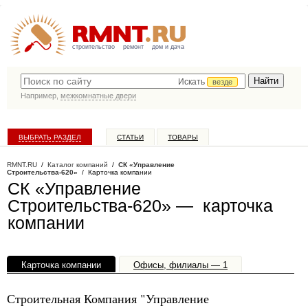
строительство
ремонт
дом и дача
Искать
везде
Например,
межкомнатные двери
ВЫБРАТЬ РАЗДЕЛ
СТАТЬИ
ТОВАРЫ
КАТАЛОГ КОМПАНИЙ
RMNT.RU
/
Каталог компаний
/
СК «Управление
Строительства-620»
/ Карточка компании
СК «Управление
Строительства-620» — карточка
компании
Карточка компании
Офисы, филиалы — 1
Строительная Компания "Управление