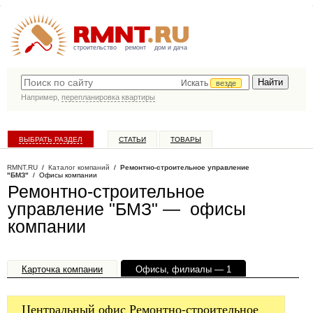
строительство
ремонт
дом и дача
Искать
везде
Например,
перепланировка квартиры
ВЫБРАТЬ РАЗДЕЛ
СТАТЬИ
ТОВАРЫ
КАТАЛОГ КОМПАНИЙ
RMNT.RU
/
Каталог компаний
/
Ремонтно-строительное управление
"БМЗ"
/ Офисы компании
Ремонтно-строительное
управление "БМЗ" — офисы
компании
Карточка компании
Офисы, филиалы — 1
Центральный офис Ремонтно-строительное