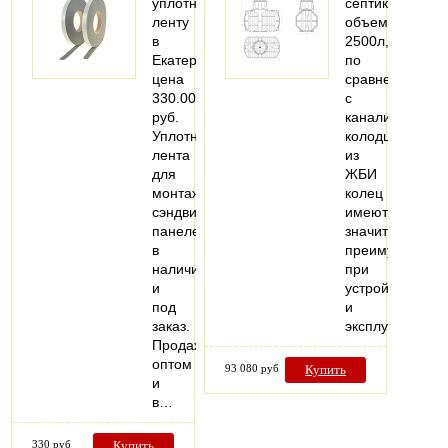
уплотнительную
септик
ленту
объемом
в
2500л,
Екатеринбурге,
по
цена
сравнению
330.00
с
руб.
канализацион
Уплотнительная
колодцами
лента
из
для
ЖБИ
монтажа
колец
сэндвич-
имеют
панелей
значительное
в
преимущество
наличии
при
и
устройстве
под
и
заказ.
эксплуатации…
Продажа
оптом
93 080 руб
Купить
и
в…
330 руб
Купить