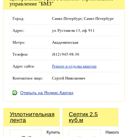
управление "БМЗ"
Город:
Санкт-Петербург, Санкт-Петербург
Адрес:
ул. Руставели 13, оф. 911
Метро:
Академическая
Телефон:
(812) 945-98-30
Адрес сайта:
Ремонт и отделка квартир
Контактное лицо:
Сергей Николаевич
Открыть на Яндекс.Картах
Уплотнительная
Септик 2.5
лента
куб.м
Купить
Накопительный